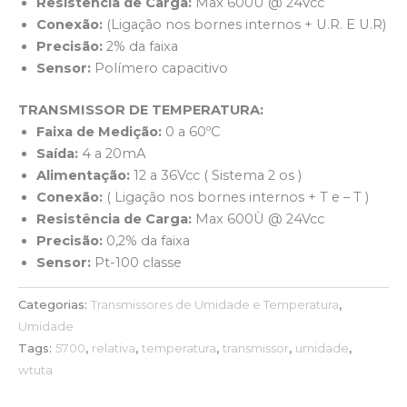
Resistência de Carga:
Max 600Ù @ 24Vcc
Conexão:
(Ligação nos bornes internos + U.R. E U.R)
Precisão:
2% da faixa
Sensor:
Polímero capacitivo
TRANSMISSOR DE TEMPERATURA:
Faixa de Medição:
0 a 60ºC
Saída:
4 a 20mA
Alimentação:
12 a 36Vcc ( Sistema 2 os )
Conexão:
( Ligação nos bornes internos + T e – T )
Resistência de Carga:
Max 600Ù @ 24Vcc
Precisão:
0,2% da faixa
Sensor:
Pt-100 classe
Categorias:
Transmissores de Umidade e Temperatura
,
Umidade
Tags:
5700
,
relativa
,
temperatura
,
transmissor
,
umidade
,
wtuta