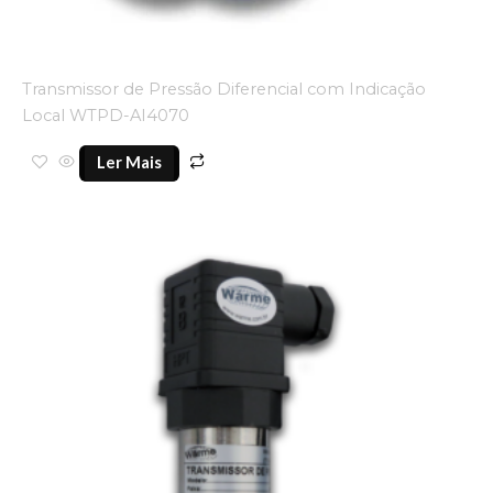
Transmissor de Pressão Diferencial com Indicação
Local WTPD-AI4070
Ler Mais