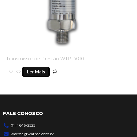
Transmissor de Pressão WTP-4010
Ler Mais
FALE CONOSCO
(11) 4646-2525
warme@warme.com.br