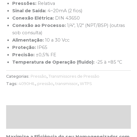
Pressões:
Relativa
Sinal de Saída:
4~20mA (2 fios)
Conexão Elétrica:
DIN 43650
Conexão ao Processo:
1/4″, 1/2″ (NPT/BSP) (outras
sob consulta)
Alimentação:
10 a 30 Vcc
Proteção:
IP65
Precisão:
±0,5% FE
Temperatura de Operação (fluido):
-25 à +85 ºC
Categorias:
Pressão
,
Transmissores de Pressão
Tags:
4090HIL
,
pressão
,
transmissor
,
WTPS
Descrição
Avaliações (0)
Maximize a Eficiência do seu Homogeneizador com