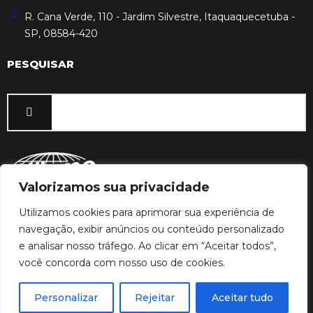
R. Cana Verde, 110 - Jardim Silvestre, Itaquaquecetuba -
SP, 08584-420
PESQUISAR
Valorizamos sua privacidade
Copyright 2026 © – Warme do Brasil, todos os direitos
Utilizamos cookies para aprimorar sua experiência de
reservados.
navegação, exibir anúncios ou conteúdo personalizado
CNPJ: 04.841.807/0001-08
e analisar nosso tráfego. Ao clicar em “Aceitar todos”,
SIGA-NOS
você concorda com nosso uso de cookies.
I
L
Personalizar
Rejeitar
Aceitar tudo
n
i
s
n