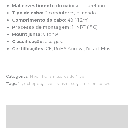
Mat revestimento do cabo .:
Poliuretano
Tipo de cabo:
9 condutores, blindado
Comprimento do cabo:
48 “(1.2m)
Processo de montagem:
1 “NPT (1” G)
Mount junta:
Viton®
Classificação:
uso geral
Certificações:
CE, RoHS Aprovações: cFMus
Categorias:
Nível
,
Transmissores de Nível
Tags:
14
,
echopod
,
nivel
,
transmissor
,
ultrassonico
,
wdl
Descrição
Avaliações (0)