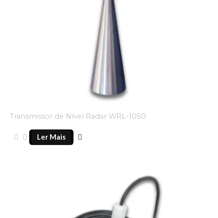
Transmissor de Nível Radar WRL-1050
Ler Mais