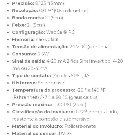
Precisão:
0,125 “(3mm)
Resolução:
0,019 “(0,5 milímetros)
Banda morta:
2 “(5cm)
Feixe:
2 “(5cm)
Configuração:
WebCal® PC
Memória:
não volátil
Tensão de alimentação:
24 VDC (contínua)
Consumo:
0.5W
Sinal de saída:
4-20 mA 2 fios Sinal invertido: 4-20
mA ou 20-4 mA
Tipo de contato:
(4) relés SPST, 1A
Histerese:
Selecionável
Temperatura do processo:
-20 ° a 140 °F
(Fahrenheit) / -7 ° a 60 °C (graus celsius)
Pressão máxima
= 30 PSI (2 bar)
Classificação do Invólucro:
IP.68 encapsulado,
resistente à corrosão e submersível
Material do Invólucro:
Policarbonato
Material do sensor:
PVDF