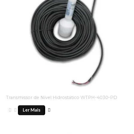
Transmissor de Nível Hidrostático WTPH-4030-PD
Ler Mais