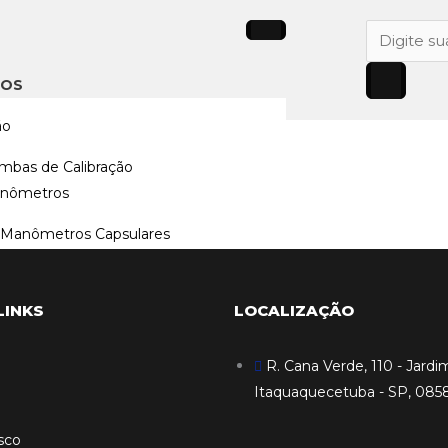
Pesquisar
produtos
TOS
ão
mbas de Calibração
nômetros
Manômetros Capsulares
Manômetros Diferenciais
Manômetros Standard
LINKS
LOCALIZAÇÃO
Manômetros Padrão
Manômetros Sanitários
R. Cana Verde, 110 - Jardim
nômetros Digitais
Itaquaquecetuba - SP, 085
ssostatos Industriais
ansdutores de Pressão
sco