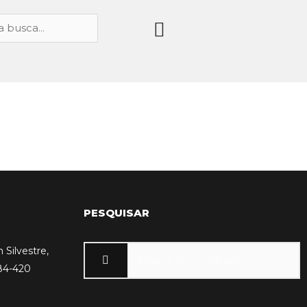
PESQUISAR
 Silvestre,
84-420