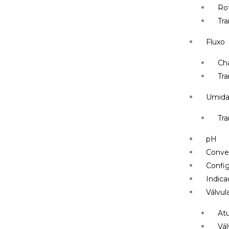
Ro
Tr
Fluxo
Ch
Tra
Umid
Tr
pH
Conve
Config
Indica
Válvul
At
Vál