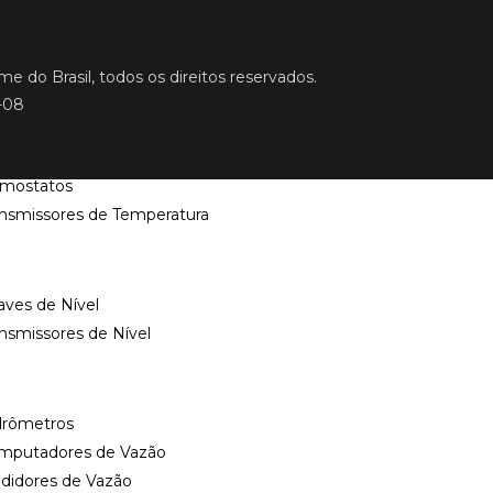
ansmissores de Pressão
ratura
 do Brasil, todos os direitos reservados.
rmômetros
-08
rmômetros Digitais
morresistências
rmostatos
ansmissores de Temperatura
ves de Nível
nsmissores de Nível
drômetros
mputadores de Vazão
didores de Vazão