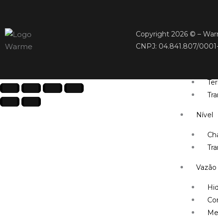
Tr
Tempe
Copyright 2026 © – Warme
Te
CNPJ: 04.841.807/0001
Te
Ter
Te
Tr
Nível
Cha
Tra
Vazão
Hi
Co
Me