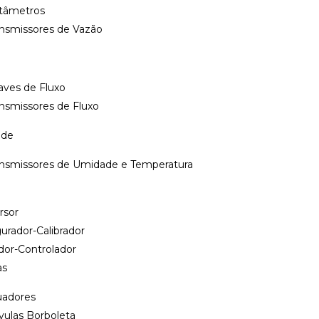
tâmetros
ansmissores de Vazão
aves de Fluxo
nsmissores de Fluxo
ade
ansmissores de Umidade e Temperatura
rsor
urador-Calibrador
dor-Controlador
as
uadores
vulas Borboleta