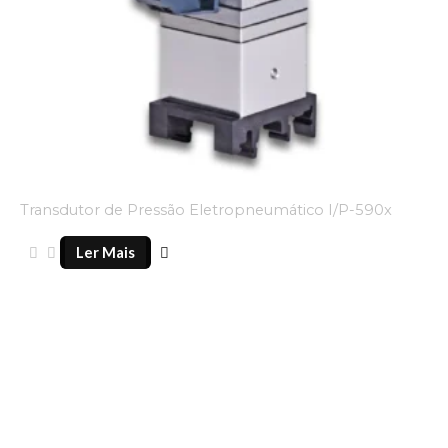
Transdutor de Pressão Eletropneumático I/P-590x
Ler Mais