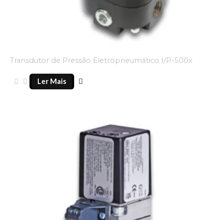
Transdutor de Pressão Eletropneumático I/P-500x
Ler Mais