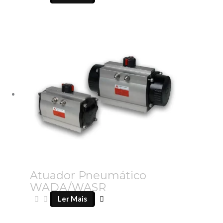
Atuador Pneumático
WADA/WASR
Ler Mais