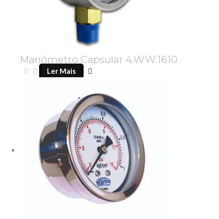
Manômetro Capsular 4.WW.1610
Ler Mais