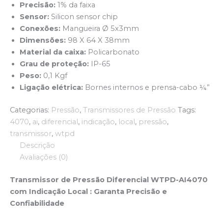
Precisão:
1% da faixa
Sensor:
Silicon sensor chip
Conexões:
Mangueira Ø 5x3mm
Dimensões:
98 X 64 X 38mm
Material da caixa:
Policarbonato
Grau de proteção:
IP-65
Peso:
0,1 Kgf
Ligação elétrica:
Bornes internos e prensa-cabo ¼”
Categorias:
Pressão
,
Transmissores de Pressão
Tags:
4070
,
ai
,
diferencial
,
indicação
,
local
,
pressão
,
transmissor
,
wtpd
Descrição
Avaliações (0)
Transmissor de Pressão Diferencial
WTPD-AI4070
com Indicação Local : Garanta Precisão e
Confiabilidade