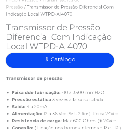
Início
/
Pressão
/
Transmissores de
Pressão
/ Transmissor de Pressão Diferencial Com
Indicação Local WTPD-AI4070
Transmissor de Pressão
Diferencial Com Indicação
Local WTPD-AI4070
⇩ Catálogo
Transmissor de pressão
Faixa dde fabricação:
-10 a 3500 mmH2O
Pressão estática
3 vezes a faixa solicitada
Saída:
4 a 20mA
Alimentação:
12 a 36 Vcc (Sist. 2 fios), típica 24Vcc
Resistencia de carga:
Max 600 Ohms @ 24Vcc
Conexão:
( Ligação nos bornes internos + P e – P )