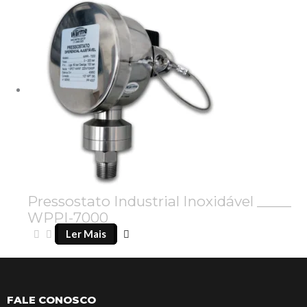
Pressostato Industrial Inoxidável _____
WPPI-7000
Ler Mais
FALE CONOSCO