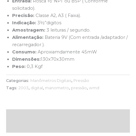
Entrada:
Rosca ½”NPT ou BSP ( Conforme
solicitado).
Precisão:
Classe A2, A3 ( Faixa).
Indicação:
3½”digitos
Amostragem:
3 leituras / segundo.
Alimentação:
Bateria 9V (Com entrada /adaptador /
recarregador ).
Consumo:
Aproxiamdamente 45mW
Dimensões:
130x70x30mm
Peso:
0,3 Kgf
Categorias:
Manômetros Digitais
,
Pressão
Tags:
2003
,
digital
,
manometro
,
pressão
,
wmd
Descrição
Avaliações (0)