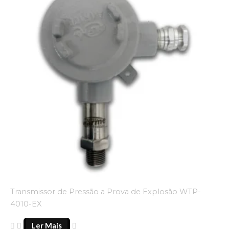
Transmissor de Pressão a Prova de Explosão WTP-
4010-EX
Ler Mais