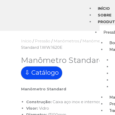
Ir
INÍCIO
para
SOBRE
o
PRODU
conteúdo
Press
Início
/
Pressão
/
Manômetros
/
Manômetros Sta
Bo
Standard 1.WW.1620E
Ma
Manômetro Standard 1
⇩ Catálogo
Manômetro Standard
Ma
Construção:
Caixa aço inox e internos em lat
Pre
Visor:
Vidro
Tr
Diametro:
Ø100mm