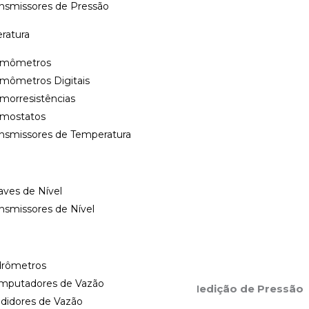
ansmissores de Pressão
NPT, 1/4″BSP, 1/8″NPT,
ratura
rmômetros
 preto e/ou vermelho
rmômetros Digitais
morresistências
rmostatos
cuo e pressões de 0,6
ansmissores de Temperatura
a (outros sob consulta)
ves de Nível
,
Pressão
Tags:
nsmissores de Nível
drômetros
mputadores de Vazão
Wärme: Confiança e Precisão em Medição de Pressão
didores de Vazão