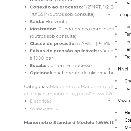
Tr
Conexão ao processo:
1/2″NPT, 1/2″BSP, 1/4″
1/8″BSP (outros sob consulta)
Tempe
Saída:
Horizontal
Te
Mostrador:
Fundo branco com inscrições em
Te
(outros sob consulta)
Ter
Classe de precisão:
A ABNT ( ±1,6% FDE)
Te
Faixas de pressão aplicáveis:
vácuo, manová
Tr
à 1000 bar
Escala:
Conforme Processo
Nível
Opcional:
Enchimento de glicerina bi-destilad
Cha
Categorias:
Manômetros
,
Manômetros Standard
Tra
analogico
,
manometro
,
pressão
,
ww1620e
Vazão
Descrição
Avaliações (0)
Hi
Co
Manômetro Standard Modelo 1.WW.1620E da 
Me