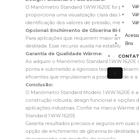
Vál
O Manômetro Standard 1.WW.1620E foi projetado 
proporciona uma visualização clara das leituras
Vál
identificação dos valores de pressão, mesmo em
Vál
Opcional: Enchimento de Glicerina Bi-Destilad
Acessó
Para aplicações que requerem maior amortecime
Brix
destilada. Esse recurso auxilia na estabilizaçã
Garantia de Qualidade Wärme:
CONTA
Ao adquirir o Manômetro Standard 1.WW.1620E d
ponta e submetido a rigorosos testes de desemp
X
eficientes que impulsionam a produtividade e a 
Conclusão:
O Manômetro Standard Modelo 1.WW.1620E é a es
construção robusta, design funcional e opçõe
aplicações industriais. Confie na marca Wärme 
Standard 1.WW.1620E.
Garanta resultados precisos e seguros em suas 
opção de enchimento de glicerina bi-destilada 
desempenho em medição de pressão.