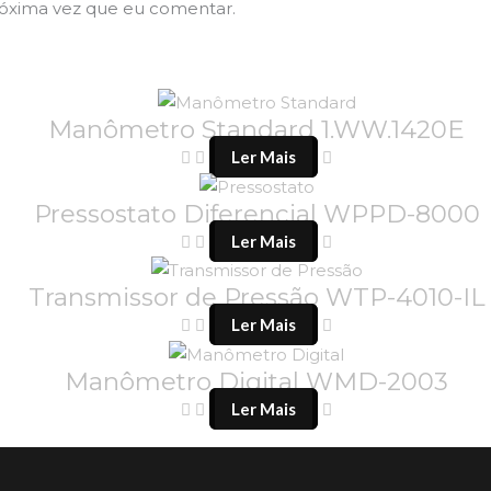
róxima vez que eu comentar.
Manômetro Standard 1.WW.1420E
Ler Mais
Pressostato Diferencial WPPD-8000
Ler Mais
Transmissor de Pressão WTP-4010-IL
Ler Mais
Manômetro Digital WMD-2003
Ler Mais