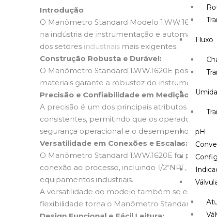
Ro
Introdução
Tr
O Manômetro Standard Modelo 1.WW.1620E é ma
na indústria de instrumentação e automação, a
Fluxo
dos setores
industriais
mais exigentes.
Construção Robusta e Durável:
Ch
O Manômetro Standard 1.WW.1620E possui uma est
Tra
materiais garante a robustez do instrumento, t
Umid
Precisão e Confiabilidade em Medição:
A precisão é um dos principais atributos do Mo
Tr
consistentes, permitindo que os operadores tenha
segurança operacional e o desempenho eficient
pH
Versatilidade em Conexões e Escalas:
Conve
O Manômetro Standard 1.WW.1620E foi projetado 
Config
conexão ao processo, incluindo 1/2″NPT, 1/2″BSP,
Indica
equipamentos industriais.
Válvul
A versatilidade do modelo também se estende à
At
flexibilidade torna o Manômetro Standard 1.WW
Vál
Design Funcional e Fácil Leitura: