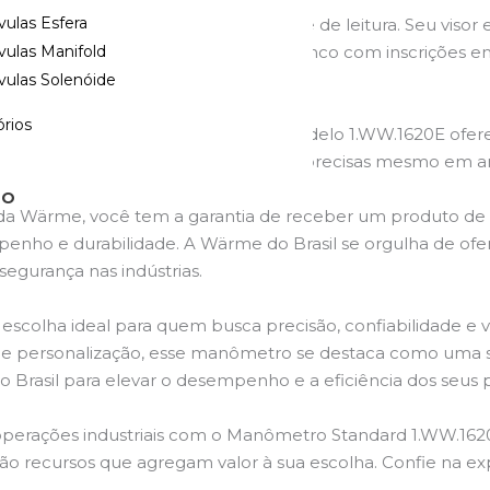
vulas Esfera
com foco na praticidade e facilidade de leitura. Seu vis
 de pressão. O mostrador de fundo branco com inscrições em
vulas Manifold
 condições de baixa luminosidade.
vulas Solenóide
a:
rios
nto de vibrações e oscilações, o Modelo 1.WW.1620E ofere
o das leituras, garantindo medições mais precisas mesmo em
TO
a Wärme, você tem a garantia de receber um produto de a
enho e durabilidade. A Wärme do Brasil se orgulha de ofer
segurança nas indústrias.
colha ideal para quem busca precisão, confiabilidade e 
s de personalização, esse manômetro se destaca como uma
do Brasil para elevar o desempenho e a eficiência dos seus
operações industriais com o Manômetro Standard 1.WW.1620E 
são recursos que agregam valor à sua escolha. Confie na e