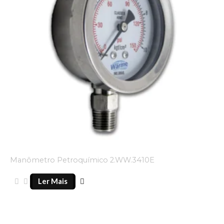
Manômetro Petroquímico 2.WW.3410E
Ler Mais