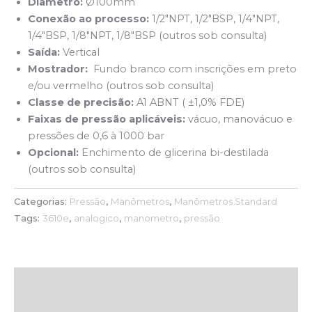
Diametro:
Ø100mm
Conexão ao processo:
1/2″NPT, 1/2″BSP, 1/4″NPT,
1/4″BSP, 1/8″NPT, 1/8″BSP (outros sob consulta)
Saída:
Vertical
Mostrador:
Fundo branco com inscrições em preto
e/ou vermelho (outros sob consulta)
Classe de precisão:
A1 ABNT ( ±1,0% FDE)
Faixas de pressão aplicáveis:
vácuo, manovácuo e
pressões de 0,6 à 1000 bar
Opcional:
Enchimento de glicerina bi-destilada
(outros sob consulta)
Categorias:
Pressão
,
Manômetros
,
Manômetros Standard
Tags:
3610e
,
analogico
,
manometro
,
pressão
Descrição
Avaliações (0)