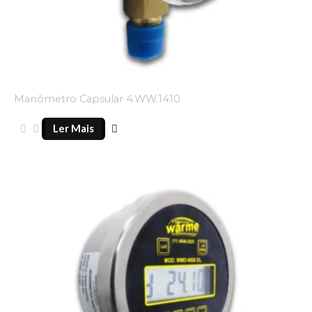
Manômetro Capsular 4.WW.1410
Ler Mais