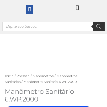
Ir
Menu
para
o
conteúdo
Pesquisar
produtos
Início
/
Pressão
/
Manômetros
/
Manômetros
Sanitários
/ Manômetro Sanitário 6.WP.2000
Manômetro Sanitário
6.WP.2000