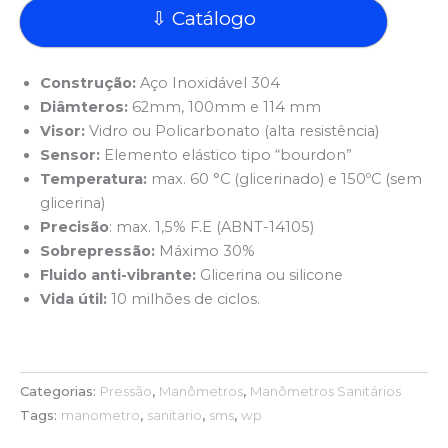
⇩ Catálogo
Construção:
Aço Inoxidável 304
Diâmteros:
62mm, 100mm e 114 mm
Visor:
Vidro ou Policarbonato (alta resistência)
Sensor:
Elemento elástico tipo “bourdon”
Temperatura:
max. 60 °C (glicerinado) e 150ºC (sem
glicerina)
Precisão
: max. 1,5% F.E (ABNT-14105)
Sobrepressão:
Máximo 30%
Fluido anti-vibrante:
Glicerina ou silicone
Vida útil:
10 milhões de ciclos.
Categorias:
Pressão
,
Manômetros
,
Manômetros Sanitários
Tags:
manometro
,
sanitario
,
sms
,
wp