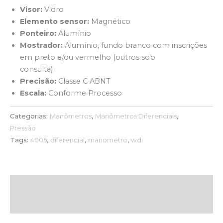
Visor:
Vidro
Elemento sensor:
Magnético
Ponteiro:
Alumínio
Mostrador:
Alumínio, fundo branco com inscrições
em preto e/ou vermelho (outros sob
consulta)
Precisão:
Classe C ABNT
Escala:
Conforme Processo
Categorias:
Manômetros
,
Manômetros Diferenciais
,
Pressão
Tags:
4005
,
diferencial
,
manometro
,
wdi
Descrição
Avaliações (0)