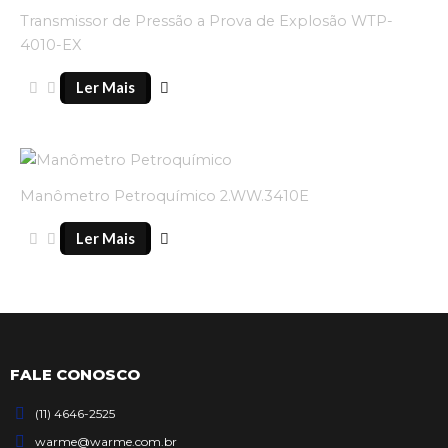
Transmissor de Pressão a Prova de Explosão WTP-
4010-EX
Ler Mais
Manômetro Petroquímico 2.WW.3410E
Ler Mais
FALE CONOSCO
(11) 4646-2525
warme@warme.com.br