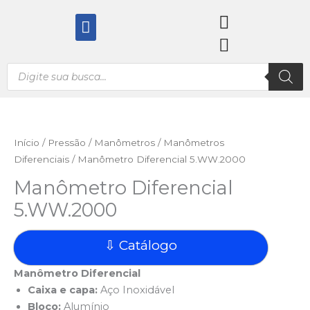
Ir
Menu
para
o
conteúdo
Pesquisar
produtos
Início
/
Pressão
/
Manômetros
/
Manômetros
Diferenciais
/ Manômetro Diferencial 5.WW.2000
Manômetro Diferencial
5.WW.2000
⇩ Catálogo
Manômetro Diferencial
Caixa e capa:
Aço Inoxidável
Bloco:
Alumínio