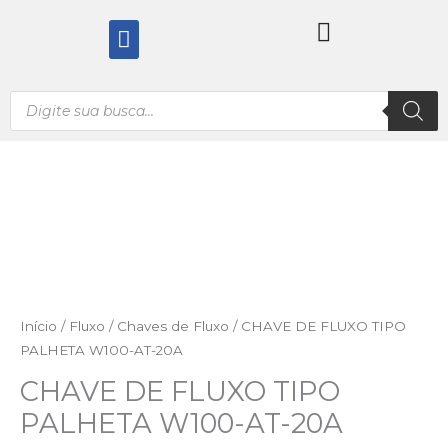
Ir
Menu
para
o
conteúdo
Pesquisar
produtos
Início
/
Fluxo
/
Chaves de Fluxo
/ CHAVE DE FLUXO TIPO
PALHETA W100-AT-20A
CHAVE DE FLUXO TIPO
PALHETA W100-AT-20A