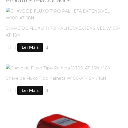
Produtos relacionados
CHAVE DE FLUXO TIPO PALHETA EXTENSÍVEL W100-
AT-18N
Ler Mais
Chave de Fluxo Tipo Palheta W100-AT-15N / 16N
Ler Mais