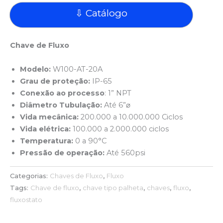
⇩ Catálogo
Chave de Fluxo
Modelo:
W100-AT-20A
Grau de proteção:
IP-65
Conexão ao processo
: 1” NPT
Diâmetro Tubulação:
Até 6”⌀
Vida mecânica:
200.000 a 10.000.000 Ciclos
Vida elétrica:
100.000 a 2.000.000 ciclos
Temperatura:
0 a 90°C
Pressão de operação:
Até 560psi
Categorias:
Chaves de Fluxo
,
Fluxo
Tags:
Chave de fluxo
,
chave tipo palheta
,
chaves
,
fluxo
,
fluxostato