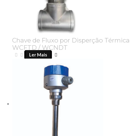
Chave de Fluxo por Disperção Térmica
WCFTD / WCNDT
Ler Mais