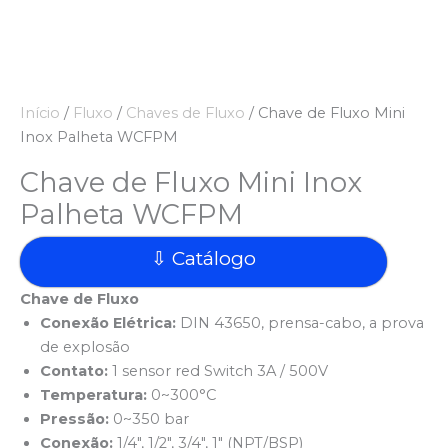
Início
/
Fluxo
/
Chaves de Fluxo
/ Chave de Fluxo Mini
Inox Palheta WCFPM
Chave de Fluxo Mini Inox
Palheta WCFPM
⇩ Catálogo
Chave de Fluxo
Conexão Elétrica:
DIN 43650, prensa-cabo, a prova
de explosão
Contato:
1 sensor red Switch 3A / 500V
Temperatura:
0~300°C
Pressão:
0~350 bar
Conexão:
1/4″, 1/2″, 3/4″, 1″ (NPT/BSP)