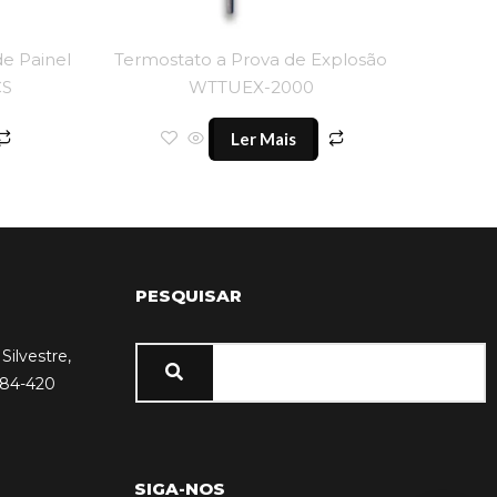
de Painel
Termostato a Prova de Explosão
CS
WTTUEX-2000
Ler Mais
PESQUISAR
Silvestre,
584-420
SIGA-NOS