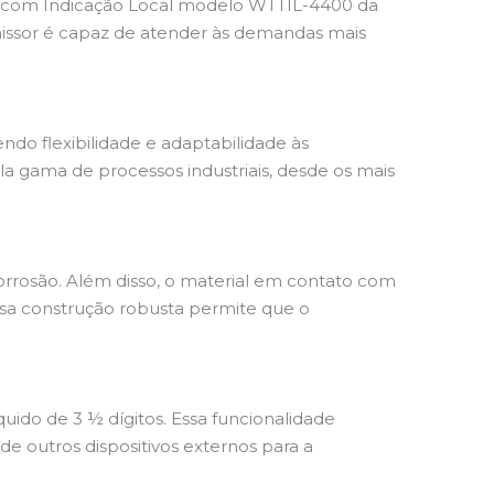
a com Indicação Local modelo WTTIL-4400 da
nsmissor é capaz de atender às demandas mais
do flexibilidade e adaptabilidade às
a gama de processos industriais, desde os mais
 corrosão. Além disso, o material em contato com
Essa construção robusta permite que o
quido de 3 ½ dígitos. Essa funcionalidade
e outros dispositivos externos para a