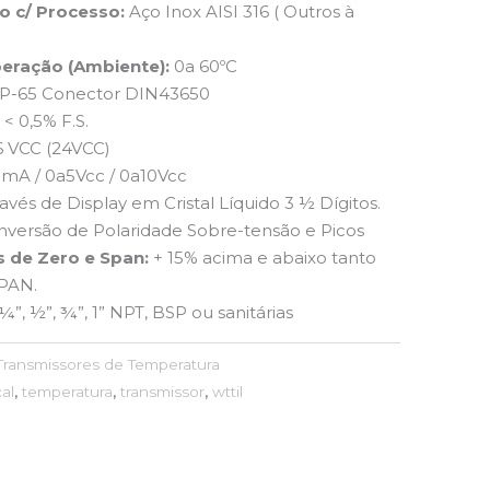
o c/ Processo:
Aço Inox AISI 316 ( Outros à
eração (Ambiente):
0a 60ºC
P-65 Conector DIN43650
:
< 0,5% F.S.
6 VCC (24VCC)
mA / 0a5Vcc / 0a10Vcc
avés de Display em Cristal Líquido 3 ½ Dígitos.
nversão de Polaridade Sobre-tensão e Picos
s de Zero e Span:
+ 15% acima e abaixo tanto
PAN.
¼”, ½”, ¾”, 1” NPT, BSP ou sanitárias
Transmissores de Temperatura
cal
,
temperatura
,
transmissor
,
wttil