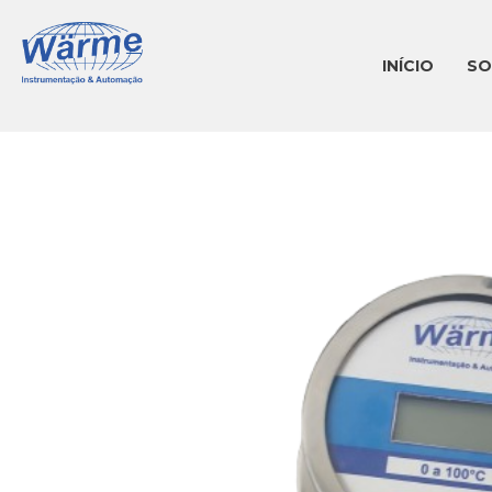
Ir
para
INÍCIO
SO
o
conteúdo