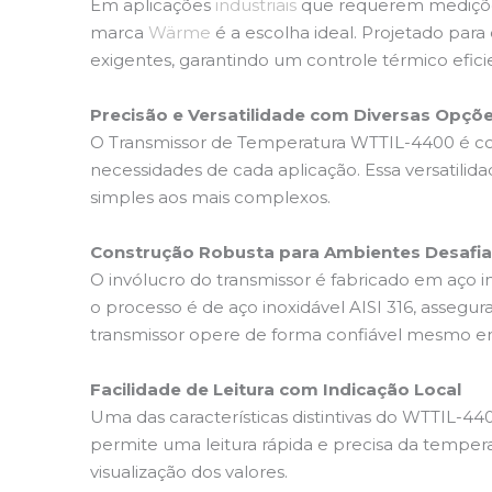
Em aplicações
industriais
que requerem medições
marca
Wärme
é a escolha ideal. Projetado para
exigentes, garantindo um controle térmico efici
Precisão e Versatilidade com Diversas Opçõ
O Transmissor de Temperatura WTTIL-4400 é com
necessidades de cada aplicação. Essa versatili
simples aos mais complexos.
Construção Robusta para Ambientes Desafi
O invólucro do transmissor é fabricado em aço in
o processo é de aço inoxidável AISI 316, assegu
transmissor opere de forma confiável mesmo em 
Facilidade de Leitura com Indicação Local
Uma das características distintivas do WTTIL-4400
permite uma leitura rápida e precisa da temper
visualização dos valores.