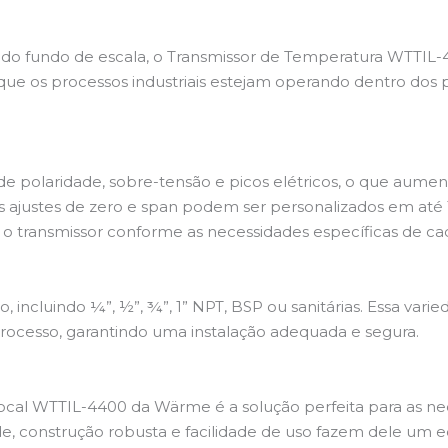
do fundo de escala, o Transmissor de Temperatura WTTIL-
ir que os processos industriais estejam operando dentro dos
e polaridade, sobre-tensão e picos elétricos, o que aument
os ajustes de zero e span podem ser personalizados em até 
r o transmissor conforme as necessidades específicas de ca
ncluindo ¼”, ½”, ¾”, 1” NPT, BSP ou sanitárias. Essa varied
processo, garantindo uma instalação adequada e segura.
ocal WTTIL-4400 da Wärme é a solução perfeita para as 
idade, construção robusta e facilidade de uso fazem dele 