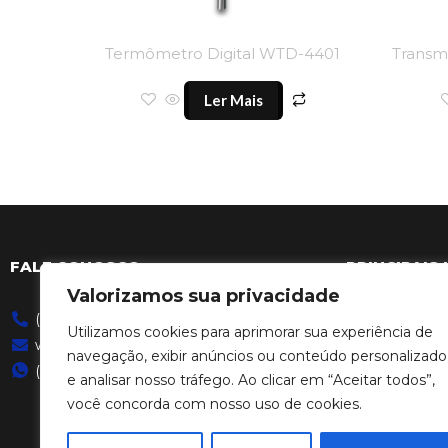
Termômetro Digital WTD-4401
Transm
Ler Mais
FALE CONOSCO
PRINCIPAIS 
Valorizamos sua privacidade
(11) 4646-2525
Produtos
Utilizamos cookies para aprimorar sua experiência de
warme@warme.com.br
Sobre Nós
navegação, exibir anúncios ou conteúdo personalizado
(11) 4646-2525
Contato
e analisar nosso tráfego. Ao clicar em “Aceitar todos”,
Trabalhe Cono
você concorda com nosso uso de cookies.