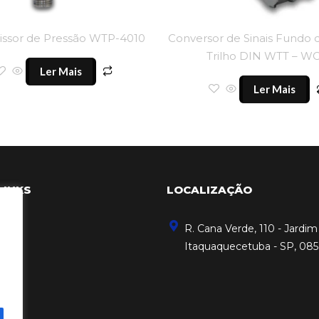
issor de Pressão WTP-4010
Conversor de Sinais Fundo 
Trilho DIN WTT – W
Ler Mais
Ler Mais
LINKS
LOCALIZAÇÃO
R. Cana Verde, 110 - Jardim 
Itaquaquecetuba - SP, 08
sco