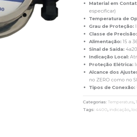
Material em Contat
especificar)
Temperatura de Op
Grau de Proteção:
I
Classe de Precisão
Alimentação:
15 a 3
Sinal de Saída:
4a20
Indicação Local:
Atr
Proteção Elétrica:
I
Alcance dos Ajuste
no ZERO como no S
Tipos de Conexão:
Categorias:
Temperatura
,
Tags:
4400
,
indicação
,
lo