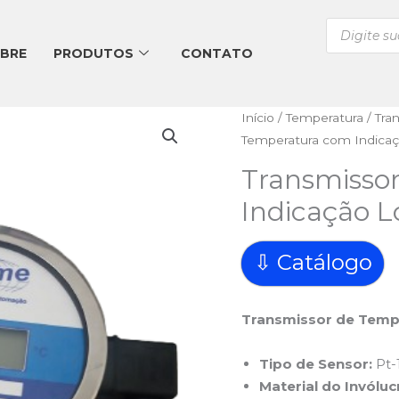
Pesquisar
produtos
BRE
PRODUTOS
CONTATO
Início
/
Temperatura
/
Tra
Temperatura com Indica
Transmisso
Indicação 
⇩ Catálogo
Transmissor de Temp
Tipo de Sensor:
Pt-
Material do Invóluc