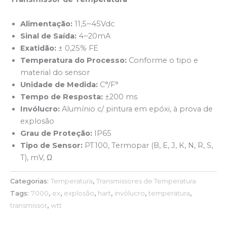
Alimentação:
11,5~45Vdc
Sinal de Saída:
4~20mA
Exatidão:
± 0,25% FE
Temperatura do Processo:
Conforme o tipo e
material do sensor
Unidade de Medida:
C°/F°
Tempo de Resposta:
±200 ms
Invólucro:
Alumínio c/ pintura em epóxi, à prova de
explosão
Grau de Proteção:
IP65
Tipo de Sensor:
PT100, Termopar (B, E, J, K, N, R, S,
T), mV, Ω
Categorias:
Temperatura
,
Transmissores de Temperatura
Tags:
7000
,
ex
,
explosão
,
hart
,
invólucro
,
temperatura
,
transmissor
,
wtt