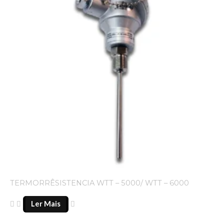
TERMORRÊSISTENCIA WTT – 5000/ WTT – 6000
Ler Mais