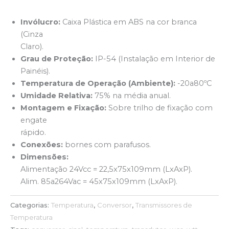
Invólucro:
Caixa Plástica em ABS na cor branca
(Cinza
Claro).
Grau de Proteção:
IP-54 (Instalação em Interior de
Painéis).
Temperatura de Operação (Ambiente):
-20a80ºC
Umidade Relativa:
75% na média anual.
Montagem e Fixação:
Sobre trilho de fixação com
engate
rápido.
Conexões:
bornes com parafusos.
Dimensões:
Alimentação 24Vcc = 22,5x75x109mm (LxAxP).
Alim. 85a264Vac = 45x75x109mm (LxAxP).
Categorias:
Temperatura
,
Conversor
,
Transmissores de
Temperatura