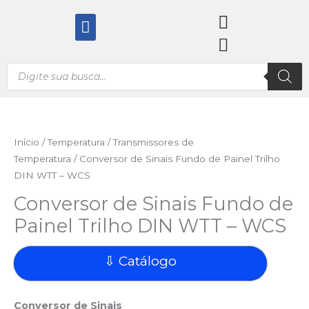
Ir
Menu
para
o
conteúdo
Pesquisar
produtos
Início
/
Temperatura
/
Transmissores de
Temperatura
/ Conversor de Sinais Fundo de Painel Trilho
DIN WTT – WCS
Conversor de Sinais Fundo de
Painel Trilho DIN WTT – WCS
⇩ Catálogo
Conversor de Sinais