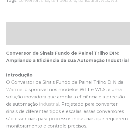
Tags:
conversor
,
sinal
,
temperatura
,
transdutor
,
wcs
,
wtt
Descrição
Avaliações (0)
Conversor de Sinais Fundo de Painel Trilho DIN:
Ampliando a Eficiência da sua Automação Industrial
Introdução
O Conversor de Sinais Fundo de Painel Trilho DIN da
Wärme
, disponível nos modelos WTT e WCS, é uma
solução inovadora que amplia a eficiência e a precisão
da automação
industrial
. Projetado para converter
sinais de diferentes tipos e escalas, esses conversores
são essenciais para processos industriais que requerem
monitoramento e controle precisos.