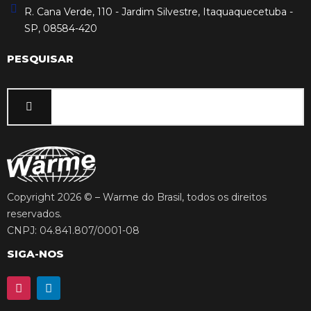
R. Cana Verde, 110 - Jardim Silvestre, Itaquaquecetuba -
SP, 08584-420
PESQUISAR
Copyright 2026 © – Warme do Brasil, todos os direitos
reservados.
CNPJ: 04.841.807/0001-08
SIGA-NOS
I
L
n
i
s
n