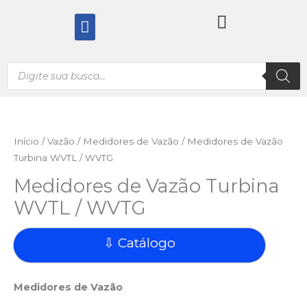
Ir
Menu
para
o
conteúdo
Pesquisar
produtos
Início
/
Vazão
/
Medidores de Vazão
/ Medidores de Vazão
Turbina WVTL / WVTG
Medidores de Vazão Turbina
WVTL / WVTG
⇩ Catálogo
Medidores de Vazão