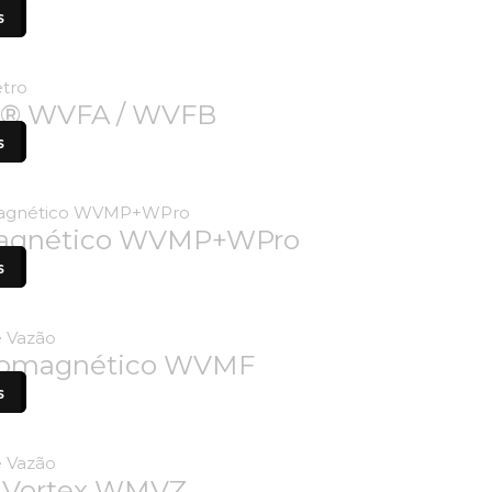
s
at® WVFA / WVFB
s
omagnético WVMP+WPro
s
tromagnético WVMF
s
o Vortex WMVZ