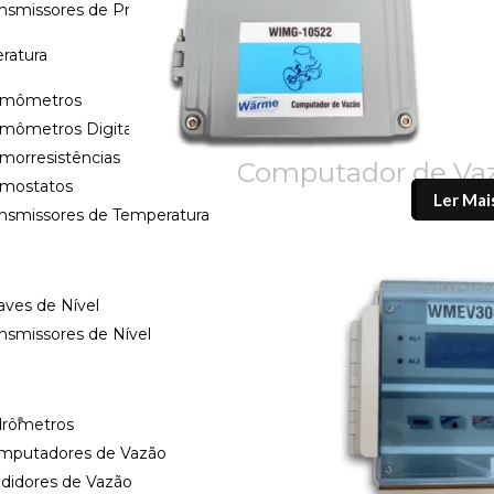
ansmissores de Pressão
ratura
rmômetros
rmômetros Digitais
morresistências
Computador de Va
rmostatos
Ler Mai
ansmissores de Temperatura
ves de Nível
nsmissores de Nível
drômetros
mputadores de Vazão
didores de Vazão