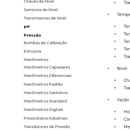
Chaves de Nível
Tr
Sensores de Nível
Tempe
Transmissores de Nível
Te
pH
Te
Pressão
Ter
Bombas de Calibração
Te
Extrusora
Tr
Manômetros
Manômetros Capsulares
Nível
Manômetros Diferenciais
Cha
Manômetros Padrão
Tra
Manômetros Sanitários
Vazão
Manômetros Standard
Manômetros Digitais
Hi
Pressostatos Industriais
Co
Transdutores de Pressão
Me