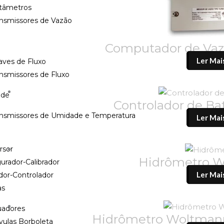
tâmetros
ansmissores de Vazão
Computador de Va
Ler Mai
aves de Fluxo
nsmissores de Fluxo
ade
Controlador de B
ansmissores de Umidade e Temperatura
Ler Mai
rsor
Hidrômetro 
urador-Calibrador
Ler Mai
dor-Controlador
as
uadores
Hidrômetro Woltman
vulas Borboleta