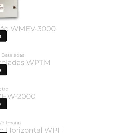
zão WMEV-3000
s
ateladas WPTM
s
WHW-2000
s
n Horizontal WPH