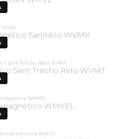
s
gnético Sanitário WVMK
s
tico Sem Trecho Reto WVMT
s
tromagnético WMVEL
s