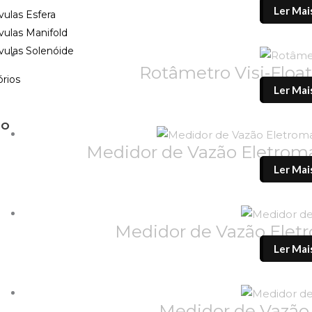
Ler Mai
vulas Esfera
vulas Manifold
vulas Solenóide
Rotâmetro Visi-Flo
rios
Ler Mai
TO
Medidor de Vazão Eletr
Ler Mai
Medidor de Vazão Ele
Ler Mai
Medidor de Vazã