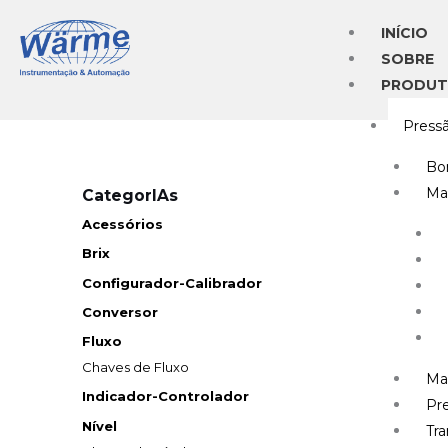
Ir
INÍCIO
para
SOBRE
o
PRODU
conteúdo
Press
Bo
Ma
CategorIAs
Acessórios
Brix
Configurador-Calibrador
Conversor
Fluxo
Chaves de Fluxo
Ma
Indicador-Controlador
Pre
Nível
Tr