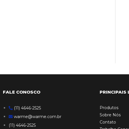
FALE CONOSCO
PRINCIPAIS 
Produtos
(11) 4646-2525
Sobre Nós
warme@warme.com.br
Contato
(11) 4646-2525