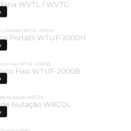
urbina WVTL / WVTG
s
ico Portátil WTUF-2000H
s
ônico Fixo WTUF-2000B
s
o de Nutação WRCDL
s