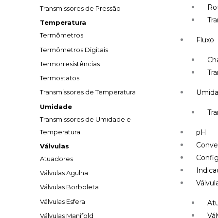
Ro
Transmissores de Pressão
Tr
Temperatura
Termômetros
Fluxo
Termômetros Digitais
Ch
Termorresistências
Tra
Termostatos
Umid
Transmissores de Temperatura
Umidade
Tr
Transmissores de Umidade e
Temperatura
pH
Conve
Válvulas
Config
Atuadores
Indica
Válvulas Agulha
Válvul
Válvulas Borboleta
Válvulas Esfera
At
Vál
Válvulas Manifold