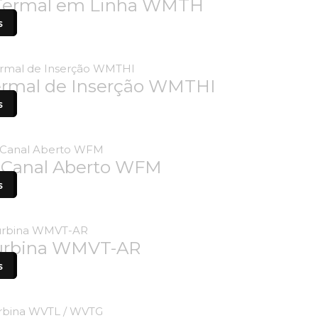
 Termal em Linha WMTH
s
ermal de Inserção WMTHI
s
a Canal Aberto WFM
s
Turbina WMVT-AR
s