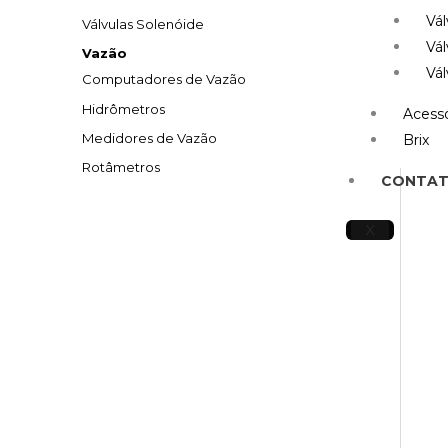
Vál
Válvulas Solenóide
Vál
Vazão
Vál
Computadores de Vazão
Hidrômetros
Acessó
Medidores de Vazão
Brix
Rotâmetros
CONTA
X