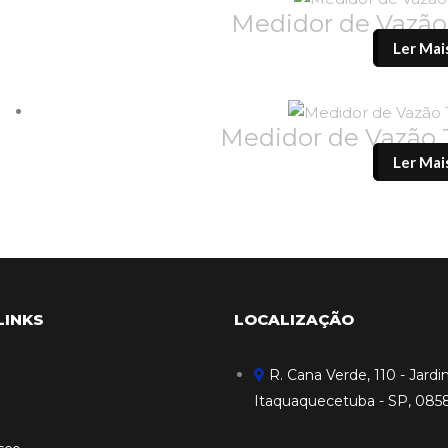
Medidor de Vazã
Ler Mai
Medidor de Vazão
Ler Mai
LINKS
LOCALIZAÇÃO
R. Cana Verde, 110 - Jardi
Itaquaquecetuba - SP, 085