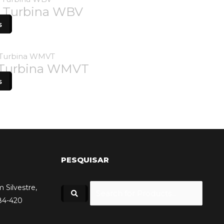
o Turbina WBV
s
 Turbina WMVT
s
PESQUISAR
m Silvestre,
84-420