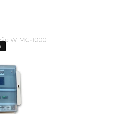
zão WIMG-1000
s