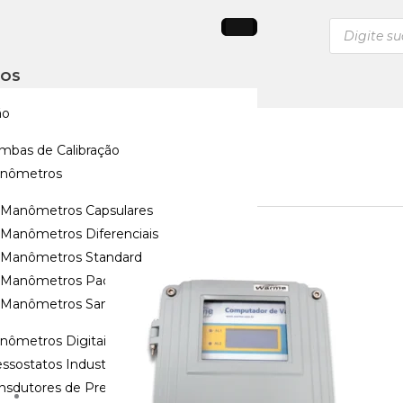
Pesquisar
produtos
TOS
ão
mbas de Calibração
vazao
nômetros
Manômetros Capsulares
Manômetros Diferenciais
Mostrando todos os 22 resultados
Manômetros Standard
Manômetros Padrão
Manômetros Sanitários
nômetros Digitais
ssostatos Industriais
ansdutores de Pressão