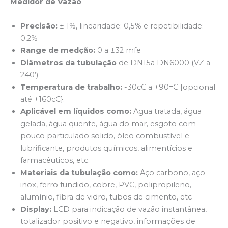
Medidor de Vazão
Precisão:
± 1%, linearidade: 0,5% e repetibilidade:
0,2%
Range de medção:
0 a ±32 mfe
Diâmetros da tubulação
de DN15a DN6000 (VZ a
240’)
Temperatura de trabalho:
-30cC a +90=C [opcional
até +160cC}.
Aplicável em líquidos como:
Agua tratada, água
gelada, água quente, água do mar, esgoto com
pouco particulado solido, óleo combustível e
lubrificante, produtos químicos, alimentícios e
farmacêuticos, etc.
Materiais da tubulação como:
Aço carbono, aço
inox, ferro fundido, cobre, PVC, polipropileno,
alumínio, fibra de vidro, tubos de cimento, etc
Display:
LCD para indicação de vazão instantânea,
totalizador positivo e negativo, informações de