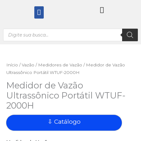
Ir
Menu
para
o
conteúdo
Pesquisar
produtos
Início
/
Vazão
/
Medidores de Vazão
/ Medidor de Vazão
Ultrassônico Portátil WTUF-2000H
Medidor de Vazão
Ultrassônico Portátil WTUF-
2000H
⇩ Catálogo