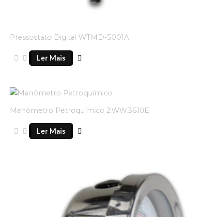
Pressostato Digital WTMD-5001A
Ler Mais
Manômetro Petroquímico 2.WW.3610E
Ler Mais