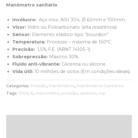
Manômetro sanitário
Invólucro:
Aço inox. AISI 304, Ø 62mm e 100mm.
Visor:
Vidro ou Policarbonato (alta resistência)
Sensor:
Elemento elástico tipo “bourdon”
Temperatura:
Processo – máxima de 150ºC
Precisão:
1,5% F.E. (ABNT 14105-1)
Sobrepressão:
Máximo 30%
Fluido anti-vibrante:
Glicerina ou silicone
Vida útil:
10 milhões de ciclos (Em condições ideiais)
Categorias:
Pressão
,
Manômetros
,
Manômetros Sanitários
Tags:
1000
,
6
,
manometro
,
pressão
,
sanitario
,
wp
Descrição
Avaliações (0)