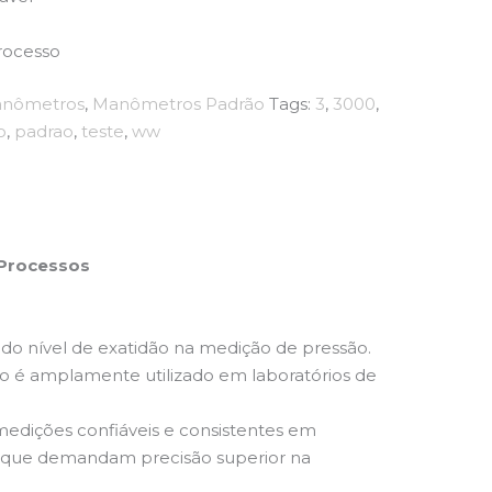
rocesso
nômetros
,
Manômetros Padrão
Tags:
3
,
3000
,
o
,
padrao
,
teste
,
ww
 Processos
do nível de exatidão na medição de pressão.
o é amplamente utilizado em laboratórios de
medições confiáveis e consistentes em
es que demandam precisão superior na