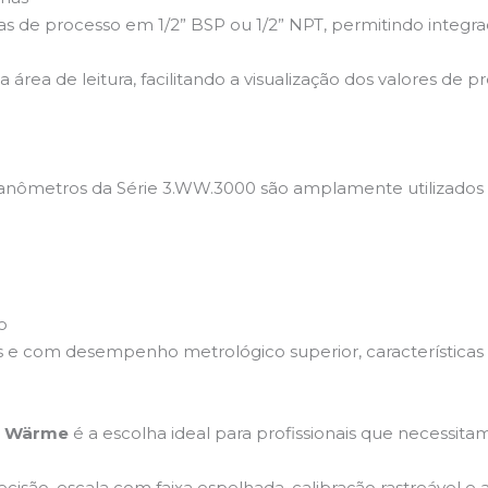
 de processo em 1/2” BSP ou 1/2” NPT, permitindo integraç
ea de leitura, facilitando a visualização dos valores de p
s manômetros da Série 3.WW.3000 são amplamente utilizados
o
is e com desempenho metrológico superior, características
a Wärme
é a escolha ideal para profissionais que necessi
isão, escala com faixa espelhada, calibração rastreável e 