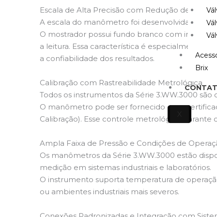
Escala de Alta Precisão com Redução de Parala
Vál
A escala do manômetro foi desenvolvida para of
Vál
O mostrador possui fundo branco com inscrições
Vál
a leitura. Essa característica é especialmente i
Acessó
a confiabilidade dos resultados.
Brix
Calibração com Rastreabilidade Metrológica
CONTA
Todos os instrumentos da Série 3.WW.3000 são ca
O manômetro pode ser fornecido com certificado
X
Calibração). Esse controle metrológico garante 
Ampla Faixa de Pressão e Condições de Operaç
Os manômetros da Série 3.WW.3000 estão disponí
medição em sistemas industriais e laboratórios.
O instrumento suporta temperatura de operaçã
ou ambientes industriais mais severos.
Conexões Padronizadas e Integração com Sist