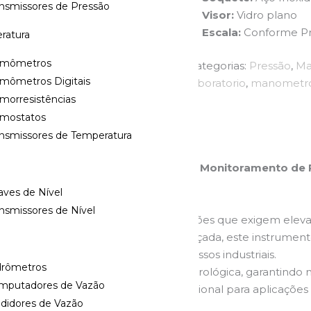
ansmissores de Pressão
Visor:
Vidro plano
Escala:
Conforme P
ratura
rmômetros
Categorias:
Pressão
,
Ma
rmômetros Digitais
laboratorio
,
manometr
morresistências
rmostatos
ansmissores de Temperatura
: Alta Exatidão para Calibração e Monitoramento de
ves de Nível
nsmissores de Nível
Wärme
foi desenvolvido para aplicações que exigem eleva
 tecnologia de instrumentação avançada, este instrument
es técnicas e monitoramento de processos industriais.
drômetros
te repetibilidade e estabilidade metrológica, garantindo 
mputadores de Vazão
W.3000 representa uma solução profissional para aplicaçõ
didores de Vazão