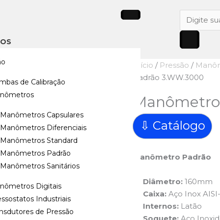
Pesquisar
produtos
TOS
ão
Início
/
Pressão
/
Manôm
Padrão 3.WW.3000
mbas de Calibração
nômetros
Manômetro
Manômetros Capsulares
⇩ Catálogo
Manômetros Diferenciais
Manômetros Standard
Manômetros Padrão
Manômetro Padrão
Manômetros Sanitários
Diâmetro:
160mm
nômetros Digitais
Caixa:
Aço Inox AISI
ssostatos Industriais
Internos:
Latão
ansdutores de Pressão
Soquete:
Aço Inoxid