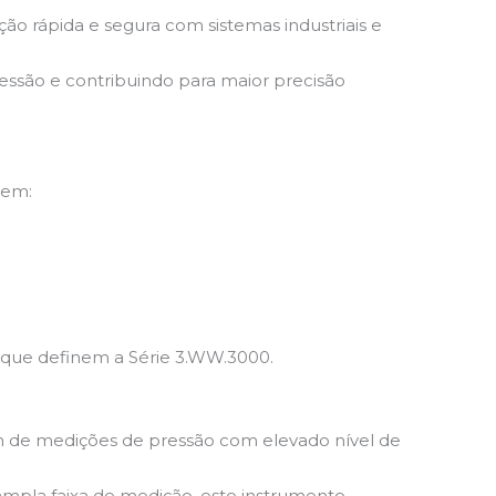
ão rápida e segura com sistemas industriais e
ressão e contribuindo para maior precisão
 em:
 que definem a Série 3.WW.3000.
tam de medições de pressão com elevado nível de
ampla faixa de medição, este instrumento