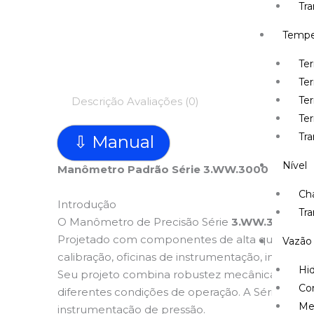
Tr
Tempe
Te
Te
Ter
Descrição
Avaliações (0)
Te
Tr
⇩ Manual
Nível
Manômetro Padrão Série 3.WW.3000 da Wärme
Cha
Introdução
Tra
O Manômetro de Precisão Série
3.WW.3000
da
Projetado com componentes de alta qualidade e
Vazão
calibração, oficinas de instrumentação, inspeçõ
Hi
Seu projeto combina robustez mecânica, excelen
Co
diferentes condições de operação. A Série 3.W
Me
instrumentação de pressão.