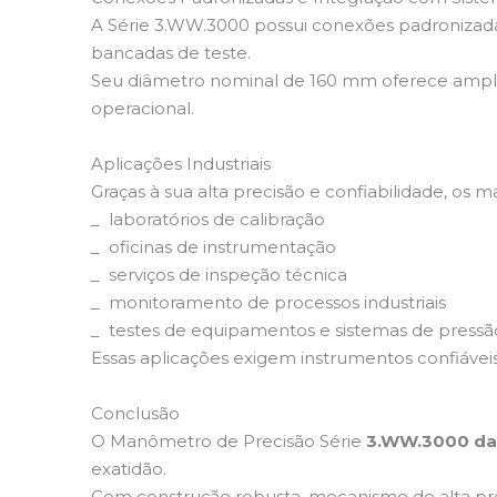
A Série 3.WW.3000 possui conexões padronizadas
bancadas de teste.
Seu diâmetro nominal de 160 mm oferece ampla ár
operacional.
Aplicações Industriais
Graças à sua alta precisão e confiabilidade, o
_ laboratórios de calibração
_ oficinas de instrumentação
_ serviços de inspeção técnica
_ monitoramento de processos industriais
_ testes de equipamentos e sistemas de pressã
Essas aplicações exigem instrumentos confiáve
Conclusão
O Manômetro de Precisão Série
3.WW.3000 d
exatidão.
Com construção robusta, mecanismo de alta prec