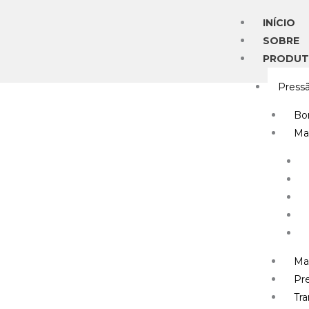
Ir
INÍCIO
para
SOBRE
o
PRODU
conteúdo
Press
Bo
Ma
Ma
Pre
Tr