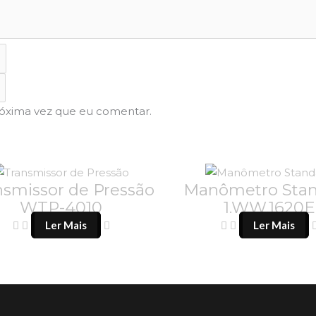
róxima vez que eu comentar.
nsmissor de Pressão
Manômetro Sta
WTP-4010
1.WW.1620E
Ler Mais
Ler Mais