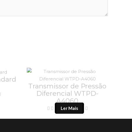
ndard
Transmissor de Pressão
Diferencial WTPD-
A4060
Ler Mais