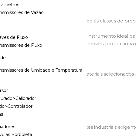
tâmetros
ansmissores de Vazão
medições altamente precisas, atendendo às classes de prec
nfiabilidade metrológica, tornando o instrumento ideal para
aves de Fluxo
nterno de baixo atrito entre as partes móveis proporciona g
nsmissores de Fluxo
ade
de
ansmissores de Umidade e Temperatura
strução robusta e durável, com materiais selecionados p
rsor
urador-Calibrador
dor-Controlador
as
uadores
ada durabilidade, mesmo em ambientes industriais exigent
vulas Borboleta