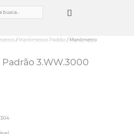
etros
/
Manômetros Padrão
/ Manômetro
 Padrão 3.WW.3000
-304
ável