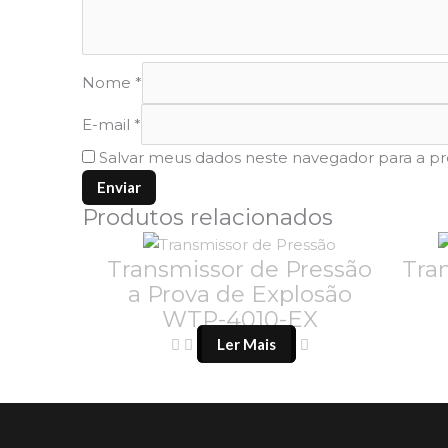
Nome
*
E-mail
*
Salvar meus dados neste navegador para a p
Produtos relacionados
Transmissor de Pressão
Tra
a Prova de Explosão
WTP-4010-EX
Ler Mais