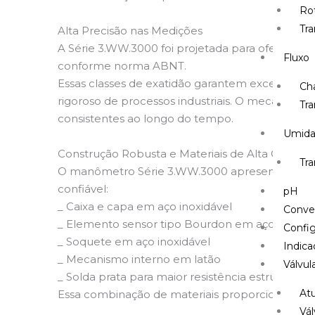
Ro
Tr
Alta Precisão nas Medições
A Série 3.WW.3000 foi projetada para oferecer 
Fluxo
conforme norma ABNT.
Essas classes de exatidão garantem excelente co
Ch
rigoroso de processos industriais. O mecanismo i
Tra
consistentes ao longo do tempo.
Umid
Construção Robusta e Materiais de Alta Qualida
Tr
O manômetro Série 3.WW.3000 apresenta uma con
confiável:
pH
_ Caixa e capa em aço inoxidável
Conve
_ Elemento sensor tipo Bourdon em aço inox
Config
_ Soquete em aço inoxidável
Indica
_ Mecanismo interno em latão
Válvul
_ Solda prata para maior resistência estrutural
At
Essa combinação de materiais proporciona elev
Vál