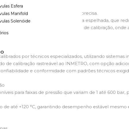
xe
vulas Esfera
erecer leitura clara e extremamente precisa.
vulas Manifold
 em preto e/ou vermelho e inclui faixa espelhada, que redu
vulas Solenóide
mportante em aplicações laboratoriais e de calibração, onde 
rios
TO
librados por técnicos especializados, utilizando sistemas i
 de calibração rastreável ao INMETRO, com opção adiciona
confiabilidade e conformidade com padrões técnicos exigido
ão
veis para faixas de pressão que variam de 1 até 600 bar,
o de até +120 °C, garantindo desempenho estável mesmo 
emas