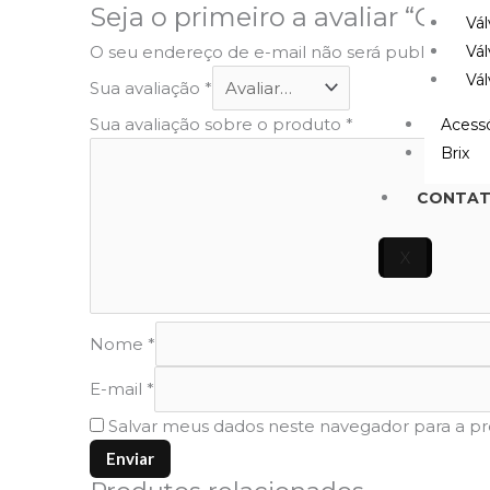
Seja o primeiro a avaliar “Con
Vál
O seu endereço de e-mail não será publicado.
C
Vál
Vál
Sua avaliação
*
Sua avaliação sobre o produto
*
Acessó
Brix
CONTA
X
Nome
*
E-mail
*
Salvar meus dados neste navegador para a p