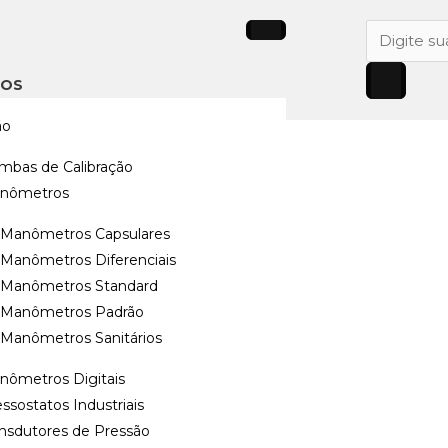
Pesquisar
produtos
TOS
ão
Temperatura e
mbas de Calibração
nômetros
tura e
Manômetros Capsulares
Manômetros Diferenciais
Manômetros Standard
Manômetros Padrão
Manômetros Sanitários
nômetros Digitais
ssostatos Industriais
termopares,
ansdutores de Pressão
 casa decimal e