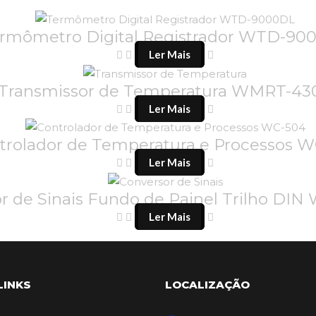
rmômetro Digital Registrador WTD-90
Ler Mais
Transmissor de Temperatura WMRT-43
Ler Mais
trolador de Temperatura e Processos 
Ler Mais
r de Sinais Fundo de Painel Trilho DI
Ler Mais
LINKS
LOCALIZAÇÃO