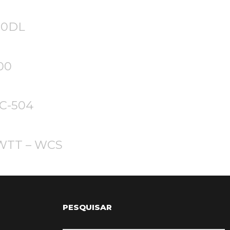
00DL
00
WC-504
N WTT – WCS
PESQUISAR