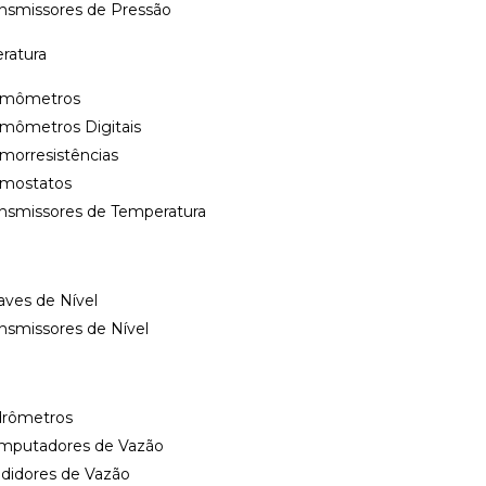
ansmissores de Pressão
, e lógica FUZZY
ratura
os parâmetros de
rmômetros
trole-troca
rmômetros Digitais
morresistências
atuador.
rmostatos
nto e refrigeração.
ansmissores de Temperatura
 com 81 segmentos
rocesso em falhas do
ves de Nível
nsmissores de Nível
áveis para relé, linear
leitura ou set-point de
drômetros
mputadores de Vazão
tação com até 21 pontos
didores de Vazão