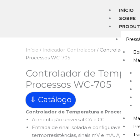
Ir
INÍCIO
para
SOBRE
o
PRODU
conteúdo
Press
Início
/
Indicador-Controlador
/ Controlador de 
Bo
Processos WC-705
Ma
Controlador de Tempera
Processos WC-705
⇩ Catálogo
Controlador de Temperatura e Processos
Ma
Alimentação universal CA e CC.
Pre
Entrada de sinal isolada e configurável para 
Tr
termorresistências, sinais mV e mA. Ajuste de