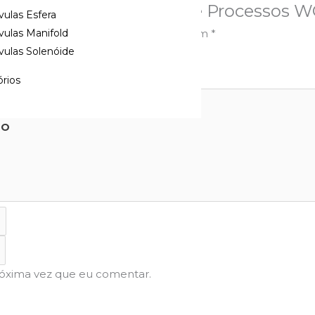
trolador de Temperatura e Processos 
vulas Esfera
ampos obrigatórios são marcados com
*
vulas Manifold
vulas Solenóide
rios
TO
róxima vez que eu comentar.