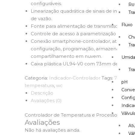
configuráveis.
Ro
Linearização quadrática de sinais de instrum
Tr
de vazão.
Fluxo
Fonte para alimentação de transmissores de si
Controle de acesso à parametrização com set
Ch
Conexão smartphone-controlador, através de
Tra
configuração, programação, armazenamento
compartilhamento em nuvem.
Umid
Caixa plástica UL94-V0 com 73mm de profun
Tr
Categoria:
Indicador-Controlador
Tags:
705
,
cont
pH
temperatura
,
wc
Conve
Descrição
Config
Avaliações (0)
Indica
Válvul
Controlador de Temperatura e Processos
Avaliações
At
Não há avaliações ainda.
Vál