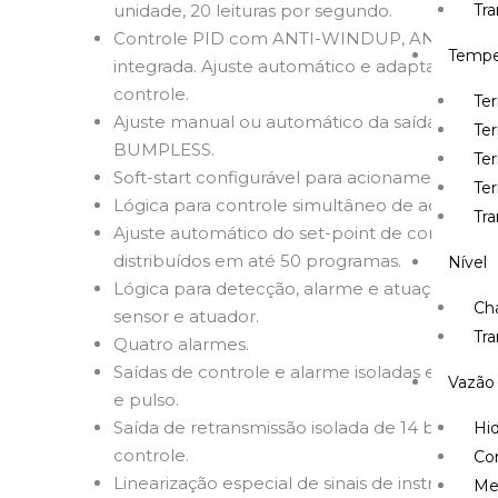
unidade, 20 leituras por segundo.
Tr
Controle PID com ANTI-WINDUP, ANTI-RESET
Tempe
integrada. Ajuste automático e adaptativo d
controle.
Te
Ajuste manual ou automático da saída de con
Te
BUMPLESS.
Ter
Soft-start configurável para acionamento do 
Te
Lógica para controle simultâneo de aquecime
Tr
Ajuste automático do set-point de controle
distribuídos em até 50 programas.
Nível
Lógica para detecção, alarme e atuação no p
Cha
sensor e atuador.
Tra
Quatro alarmes.
Saídas de controle e alarme isoladas e configur
Vazão
e pulso.
Saída de retransmissão isolada de 14 bits para 
Hi
controle.
Co
Linearização especial de sinais de instrumen
Me