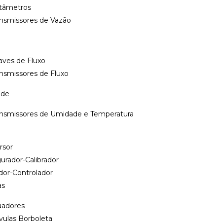
tâmetros
entação para medição
ansmissores de Vazão
nais.
e níveis de permissão.
aves de Fluxo
 tecnologia NFC, para
nsmissores de Fluxo
 de dados e
ade
didade.
ansmissores de Umidade e Temperatura
rolador
,
processos
,
rsor
urador-Calibrador
dor-Controlador
as
uadores
vulas Borboleta