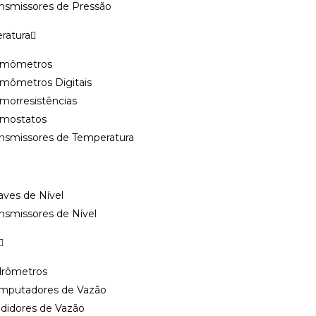
ansmissores de Pressão
ratura
rmômetros
rmômetros Digitais
morresistências
rmostatos
ansmissores de Temperatura
 Capacitiva WCC-1700
ves de Nível
iva WCC-
nsmissores de Nível
drômetros
mputadores de Vazão
didores de Vazão