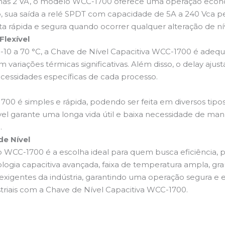
s 2 VA, o modelo WCC-1700 oferece uma operação econômi
isso, sua saída a relé SPDT com capacidade de 5A a 240 Vca 
a rápida e segura quando ocorrer qualquer alteração de ní
lexível
-10 a 70 °C, a Chave de Nível Capacitiva WCC-1700 é ade
variações térmicas significativas. Além disso, o delay aju
cessidades específicas de cada processo.
700 é simples e rápida, podendo ser feita em diversos tip
vel garante uma longa vida útil e baixa necessidade de ma
.
de Nível
WCC-1700 é a escolha ideal para quem busca eficiência, pr
ologia capacitiva avançada, faixa de temperatura ampla, gr
xigentes da indústria, garantindo uma operação segura e e
riais com a Chave de Nível Capacitiva WCC-1700.