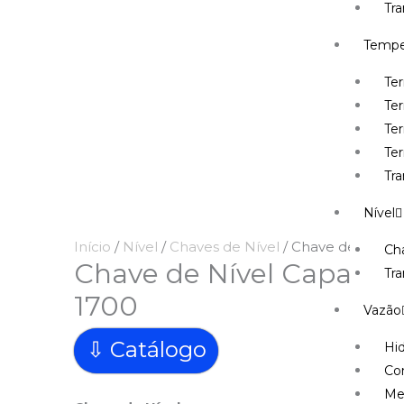
Tr
Tempe
Te
Te
Ter
Te
Tr
Nível
Início
/
Nível
/
Chaves de Nível
/ Chave de Nível
Cha
Chave de Nível Capacit
Tra
1700
Vazão
⇩ Catálogo
Hi
Co
Me