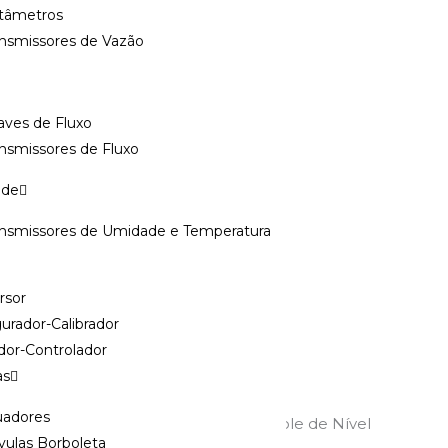
tâmetros
ansmissores de Vazão
aves de Fluxo
nsmissores de Fluxo
ade
ansmissores de Umidade e Temperatura
rsor
pacitiva
,
chave
,
nivel
,
urador-Calibrador
dor-Controlador
as
uadores
e Precisão e Confiabilidade em Controle de Nível
vulas Borboleta