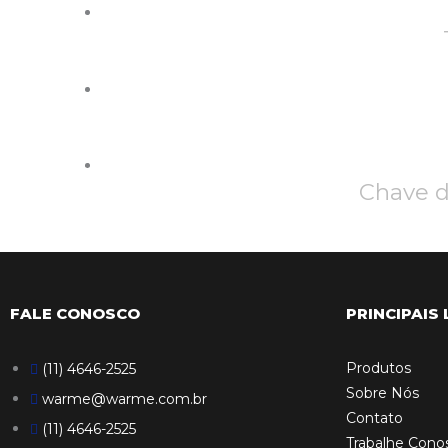
Chave 
FALE CONOSCO
PRINCIPAIS 
Produtos
(11) 4646-2525
Sobre Nós
warme@warme.com.br
Contato
(11) 4646-2525
Trabalhe Cono