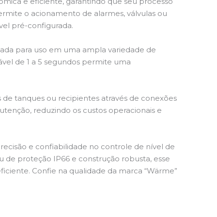
ca e eficiente, garantindo que seu processo
permite o acionamento de alarmes, válvulas ou
vel pré-configurada.
quada para uso em uma ampla variedade de
stável de 1 a 5 segundos permite uma
os de tanques ou recipientes através de conexões
nutenção, reduzindo os custos operacionais e
ecisão e confiabilidade no controle de nível de
au de proteção IP66 e construção robusta, esse
ficiente. Confie na qualidade da marca “Wärme”