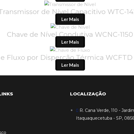
Transmissor de Nível Capacitivo WTC-1
Ler Mais
Chave de Nível Condutiva WCNC-1150
Ler Mais
de Fluxo por Disperção Térmica WCFT
Ler Mais
LINKS
LOCALIZAÇÃO
R. Cana Verde, 110 - Jardim
Itaquaquecetuba - SP, 085
sco