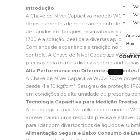
Vál
Introdução
Vál
A Chave de Nível Capacitiva modelo WCC-1700 
Vál
de instrumentos de medição e controle. Esse di
de líquidos em tanques, reservatórios e outros 
Acessó
1700 é a solução ideal para diversas aplicações
Brix
Com anos de experiência e tradição no mercado
controle. A Chave de Nível Capacitiva WCC-170
CONTA
precisas para os mais diversos setores industriais.
Alta Performance em Diferentes Ambientes I
X
A Chave de Nível Capacitiva WCC-1700 é projeta
desde -1 a 10 kgf/cm². Seu grau de proteção IP
em condições de alta umidade ou presença de 
Tecnologia Capacitiva para Medição Precisa
A tecnologia capacitiva utilizada no modelo WCC
apresentando uma resposta precisa e estável. O
para lidar com diversos tipos de líquidos e su
Alimentação Segura e Baixo Consumo de Ene