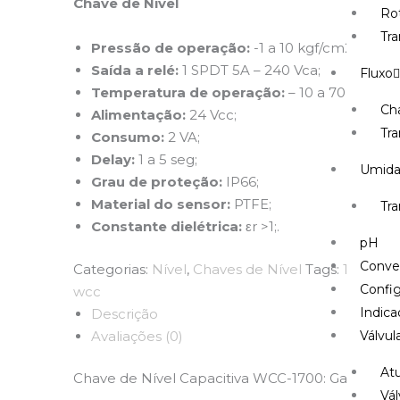
Chave de Nível
Ro
Tr
Pressão de operação:
-1 a 10 kgf/cm2;
Saída a relé:
1 SPDT 5A – 240 Vca;
Fluxo
Temperatura de operação:
– 10 a 70 °C;
Ch
Alimentação:
24 Vcc;
Tra
Consumo:
2 VA;
Delay:
1 a 5 seg;
Umid
Grau de proteção:
IP66;
Material do sensor:
PTFE;
Tr
Constante dielétrica:
εr >1;
.
pH
Conve
Categorias:
Nível
,
Chaves de Nível
Tags:
1700
,
ca
Config
wcc
Indica
Descrição
Avaliações (0)
Válvul
At
Chave de Nível Capacitiva WCC-1700: Garantia d
Vál