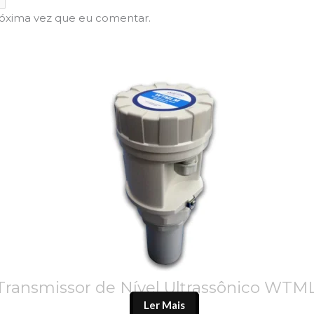
róxima vez que eu comentar.
Transmissor de Nível Ultrassônico WT
Ler Mais