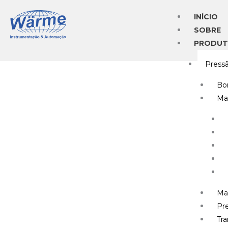
Ir
INÍCIO
para
SOBRE
o
PRODU
conteúdo
Press
Bo
Ma
Ma
Pre
Tr