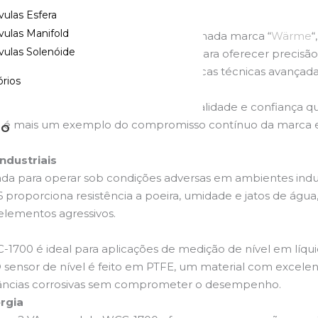
vulas Esfera
vulas Manifold
é mais um produto inovador da renomada marca “
Wärme
“
vulas Solenóide
spositivo é especialmente projetado para oferecer precisão
recipientes industriais. Com características técnicas avan
rios
 em processos
industriais
.
, a marca “Wärme” é sinônimo de qualidade e confiança q
0 é mais um exemplo do compromisso contínuo da marca em
TO
ndustriais
da para operar sob condições adversas em ambientes indus
66 proporciona resistência a poeira, umidade e jatos de á
elementos agressivos.
-1700 é ideal para aplicações de medição de nível em líqu
 sensor de nível é feito em PTFE, um material com excelen
bstâncias corrosivas sem comprometer o desempenho.
rgia