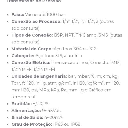
Transmissor de Pressão
Faixa:
Vácuo até 1000 bar
Conexão ao Processo:
1/4″, 1/2″, 1″, 1.1/2″, 2 (outras
sob consulta)
Tipos de Conexão:
BSP, NPT, Tri-Clamp, SMS (outas
sob consulta)
Material do Corpo:
Aço Inox 304 ou 316
Cabeçote:
Aço Inox 316, alumínio
Conexão Elétrica:
Prensa-cabo inox, Conector M12,
1/2″NPT-F, 1/2″NPT-M
Unidades de Engenharia:
bar, mbar, %, m, cm, kg,
Torr, ftH20, inHg, atm, g/cm², inH20, kgf/cm², mH20,
mmH20, psi, MPa, kPa, Pa, mmHg e Gráfico em
tempo real
Exatidão:
+/- 0,1%
Alimentação:
9~45Vdc
Sinal de Saída:
4~20mA
Grau de Proteção:
IP65 ou IP68