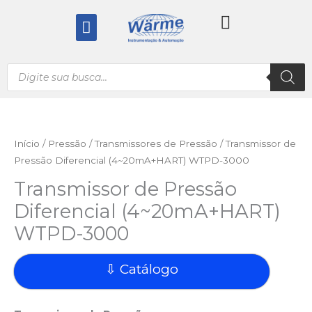
Ir
Menu
para
o
conteúdo
Pesquisar
produtos
Início
/
Pressão
/
Transmissores de Pressão
/ Transmissor de
Pressão Diferencial (4~20mA+HART) WTPD-3000
Transmissor de Pressão
Diferencial (4~20mA+HART)
WTPD-3000
⇩ Catálogo