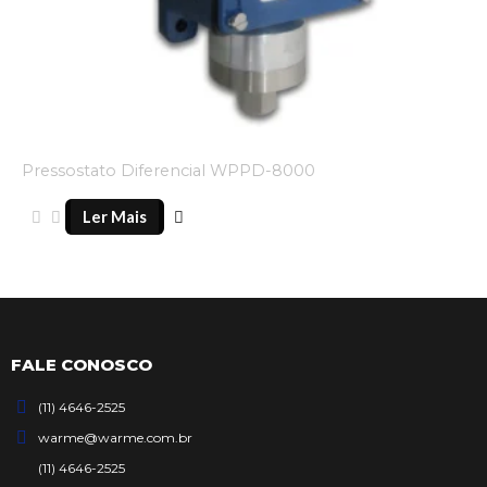
Pressostato Diferencial WPPD-8000
Ler Mais
FALE CONOSCO
(11) 4646-2525
warme@warme.com.br
(11) 4646-2525