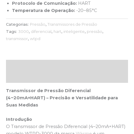
Protocolo de Comunicação:
HART
Temperatura de Operação:
-20~85°C
Categorias:
Pressão
,
Transmissores de Pressão
Tags:
3000
,
diferencial
,
hart
,
inteligente
,
pressão
,
transmissor
,
wtpd
Descrição
Avaliações (0)
Transmissor de Pressão Diferencial
(4~20mA+HART) – Precisão e Versatilidade para
Suas Medidas
Introdução
O Transmissor de Pressão Diferencial (4~20mA+HART)
modelo WTPD-3000 da marca
Wärme
é um