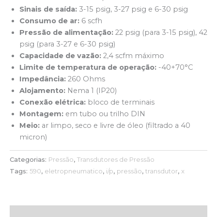
Sinais de saída:
3-15 psig, 3-27 psig e 6-30 psig
Consumo de ar:
6 scfh
Pressão de alimentação:
22 psig (para 3-15 psig), 42
psig (para 3-27 e 6-30 psig)
Capacidade de vazão:
2,4 scfm máximo
Limite de temperatura de operação:
-40+70°C
Impedância:
260 Ohms
Alojamento:
Nema 1 (IP20)
Conexão elétrica:
bloco de terminais
Montagem:
em tubo ou trilho DIN
Meio:
ar limpo, seco e livre de óleo (filtrado a 40
micron)
Categorias:
Pressão
,
Transdutores de Pressão
Tags:
590
,
eletropneumatico
,
i/p
,
pressão
,
transdutor
,
x
Descrição