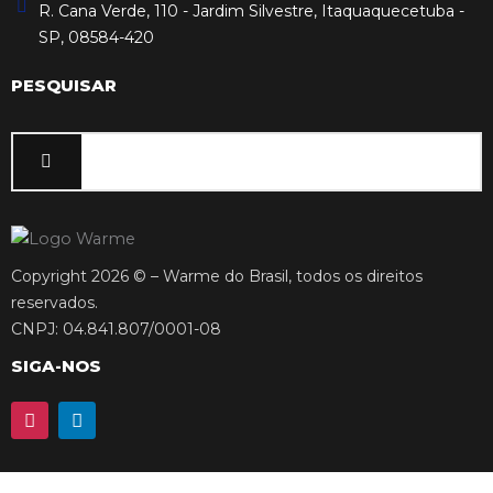
R. Cana Verde, 110 - Jardim Silvestre, Itaquaquecetuba -
SP, 08584-420
PESQUISAR
Copyright 2026 © – Warme do Brasil, todos os direitos
reservados.
CNPJ: 04.841.807/0001-08
SIGA-NOS
I
L
n
i
s
n
t
k
a
e