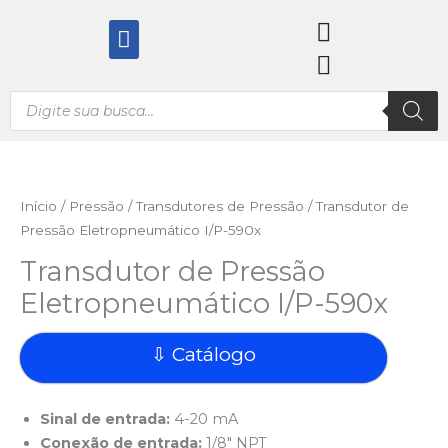
Ir
Menu
para
o
conteúdo
Pesquisar
produtos
Início
/
Pressão
/
Transdutores de Pressão
/ Transdutor de
Pressão Eletropneumático I/P-590x
Transdutor de Pressão
Eletropneumático I/P-590x
⇩ Catálogo
Sinal de entrada:
4-20 mA
Conexão de entrada:
1/8″ NPT