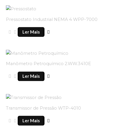
Pressostato Industrial NEMA 4 WPP-7000
Ler Mais
Manômetro Petroquímico 2.WW.3410E
Ler Mais
Transmissor de Pressão WTP-4010
Ler Mais