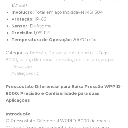
1/2″BSP
Invólucro:
Total em aço inoxidável AISI 304
Proteção:
IP-66
Sensor:
Diafragma
Precisão:
1,0% F.E
Temperatura de Operação:
200°C máx
Categorias:
Pressão
,
Pressostatos Industriais
Tags:
8000
,
baixa
,
diferencial
,
pressão
,
pressostato
,
wppid
Descrição
Avaliações (0)
Pressostato Diferencial para Baixa Pressão WPPID-
8000: Precisão e Confiabilidade para suas
Aplicações
Introdução
O Pressostato Diferencial WPPID-8000 da marca
“
Wärme
” é um equipamento de alta performance