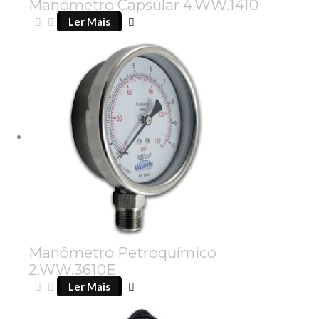
Manômetro Capsular 4.WW.1410
Ler Mais
Manômetro Petroquímico
2.WW.3610E
Ler Mais