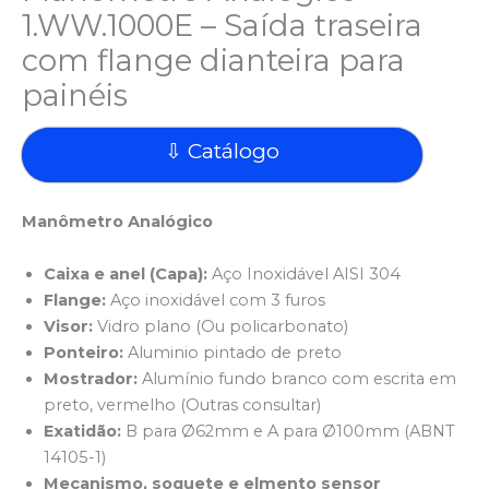
1.WW.1000E – Saída traseira
com flange dianteira para
painéis
⇩ Catálogo
Manômetro Analógico
Caixa e anel (Capa):
Aço Inoxidável AISI 304
Flange:
Aço inoxidável com 3 furos
Visor:
Vidro plano (Ou policarbonato)
Ponteiro:
Aluminio pintado de preto
Mostrador:
Alumínio fundo branco com escrita em
preto, vermelho (Outras consultar)
Exatidão:
B para Ø62mm e A para Ø100mm (ABNT
14105-1)
Mecanismo, soquete e elmento sensor