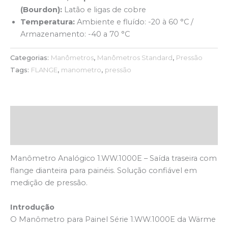
(Bourdon):
Latão e ligas de cobre
Temperatura:
Ambiente e fluído: -20 à 60 °C /
Armazenamento: -40 a 70 °C
Categorias:
Manômetros
,
Manômetros Standard
,
Pressão
Tags:
FLANGE
,
manometro
,
pressão
Descrição
Avaliações (0)
Manômetro Analógico 1.WW.1000E – Saída traseira com
flange dianteira para painéis. Solução confiável em
medição de pressão.
Introdução
O Manômetro para Painel Série 1.WW.1000E da Wärme