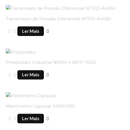
Transmissor de Pressão Diferencial WTPD-A4060
Ler Mais
Pressostato Industrial NEMA 4 WPP-7000
Ler Mais
Manômetro Capsular 4.WW.1610
Ler Mais