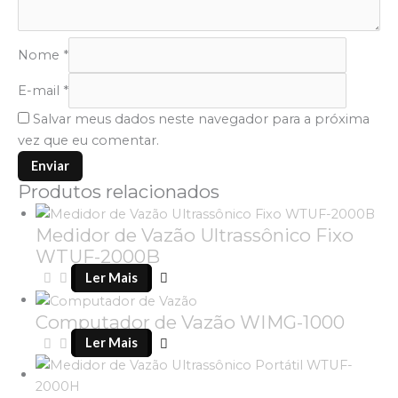
Nome
*
E-mail
*
Salvar meus dados neste navegador para a próxima
vez que eu comentar.
Produtos relacionados
Medidor de Vazão Ultrassônico Fixo
WTUF-2000B
Ler Mais
Computador de Vazão WIMG-1000
Ler Mais