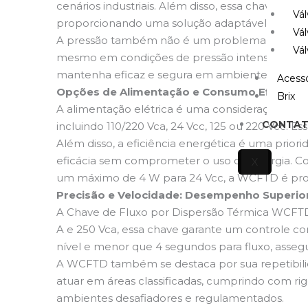
cenários industriais. Além disso, essa chave o
Vál
proporcionando uma solução adaptável para am
Vál
A pressão também não é um problema para a W
Vál
mesmo em condições de pressão intensa. Para ap
mantenha eficaz e segura em ambientes desafi
Acessó
Opções de Alimentação e Consumo Eficiente
Brix
A alimentação elétrica é uma consideração cruc
CONTA
incluindo 110/220 Vca, 24 Vcc, 125 ou 220 Vcc. E
Além disso, a eficiência energética é uma pri
eficácia sem comprometer o uso de energia. C
X
um máximo de 4 W para 24 Vcc, a WCFTD é proj
Precisão e Velocidade: Desempenho Superio
A Chave de Fluxo por Dispersão Térmica WCFTD 
A e 250 Vca, essa chave garante um controle c
nível e menor que 4 segundos para fluxo, assegu
A WCFTD também se destaca por sua repetibilidad
atuar em áreas classificadas, cumprindo com rig
ambientes desafiadores e regulamentados.