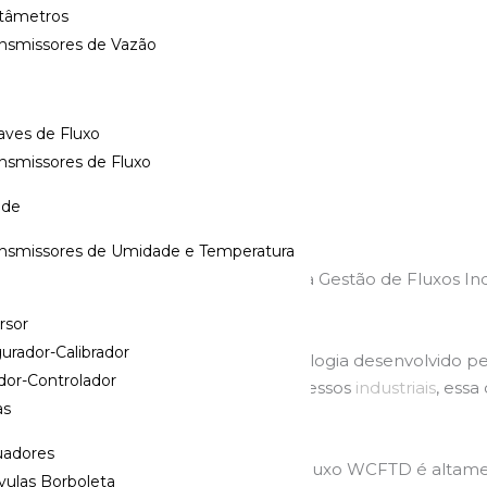
tâmetros
ansmissores de Vazão
uxo
,
Nível
Tags:
chave
,
aves de Fluxo
nsmissores de Fluxo
ade
ansmissores de Umidade e Temperatura
Garantindo Eficiência e Segurança na Gestão de Fluxos Ind
rsor
urador-Calibrador
FTD
é um equipamento de alta tecnologia desenvolvido p
dor-Controlador
confiável dos fluxos em variados processos
industriais
, essa
as
utos.
 para Diversos Ambientes
uadores
varia de -20°C a 120°C, a Chave de Fluxo WCFTD é altame
vulas Borboleta