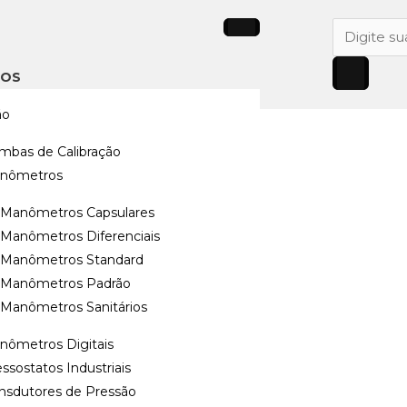
Pesquisar
produtos
TOS
ão
por Disperção Térmica
mbas de Calibração
nômetros
erção
Manômetros Capsulares
Manômetros Diferenciais
DT
Manômetros Standard
Manômetros Padrão
Manômetros Sanitários
nômetros Digitais
ssostatos Industriais
ansdutores de Pressão
ão) ou, sob consulta,