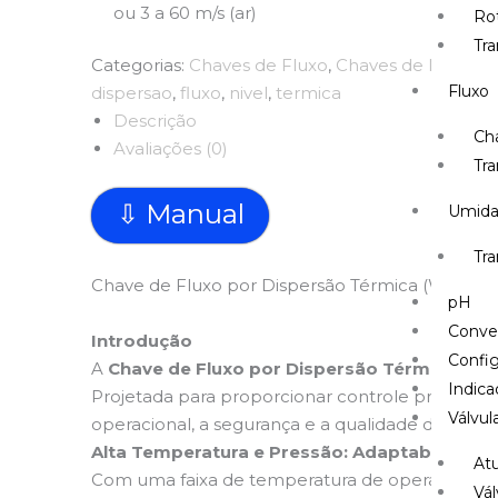
ou 3 a 60 m/s (ar)
Ro
Tr
Categorias:
Chaves de Fluxo
,
Chaves de Nível
,
Fl
Fluxo
dispersao
,
fluxo
,
nivel
,
termica
Descrição
Ch
Avaliações (0)
Tra
⇩ Manual
Umid
Tr
Chave de Fluxo por Dispersão Térmica (WCFTD): 
pH
Conve
Introdução
Config
A
Chave de Fluxo por Dispersão Térmica WC
Indica
Projetada para proporcionar controle preciso e 
Válvul
operacional, a segurança e a qualidade dos prod
Alta Temperatura e Pressão: Adaptabilidade
At
Com uma faixa de temperatura de operação que 
Vál