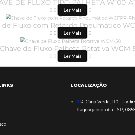
AVE DE FLUXO TIPO PALHETA W100-A
Ler Mais
 de Fluxo com Retardo Pneumático W
Ler Mais
Chave de Fluxo Palheta Rotativa WCM-
Ler Mais
LINKS
LOCALIZAÇÃO
R. Cana Verde, 110 - Jardim
Itaquaquecetuba - SP, 085
sco