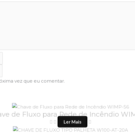
róxima vez que eu comentar.
ve de Fluxo para Rede de Incêndio WI
Ler Mais