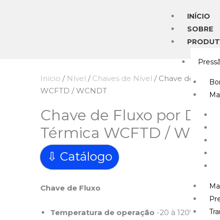
Ir
INÍCIO
para
SOBRE
o
PRODU
conteúdo
Press
Início
/
Nível
/
Chaves de Nível
/ Chave de Fluxo 
Bo
WCFTD / WCNDT
Ma
Chave de Fluxo por Disp
Térmica WCFTD / WCN
⇩ Catálogo
Ma
Chave de Fluxo
Pre
Tr
Temperatura de operação
-20 à 120ºC (padr