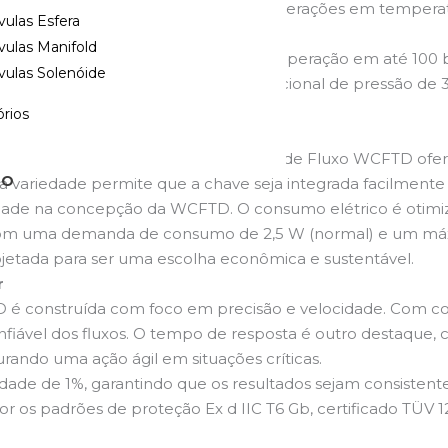
ferece a opção de ser consultada para operações em tempera
vulas Esfera
bientes mais exigentes.
vulas Manifold
CFTD. Com capacidade padrão de operação em até 100 bar
vulas Solenóide
licações mais rigorosas, a opção opcional de pressão de 3
adores.
rios
ial em ambientes industriais. A Chave de Fluxo WCFTD ofer
TO
ssa variedade permite que a chave seja integrada facilmente
oridade na concepção da WCFTD. O consumo elétrico é otimi
om uma demanda de consumo de 2,5 W (normal) e um máxim
etada para ser uma escolha econômica e sustentável.
r
é construída com foco em precisão e velocidade. Com cont
onfiável dos fluxos. O tempo de resposta é outro destaqu
rando uma ação ágil em situações críticas.
e de 1%, garantindo que os resultados sejam consistentes 
or os padrões de proteção Ex d IIC T6 Gb, certificado TÜV 1