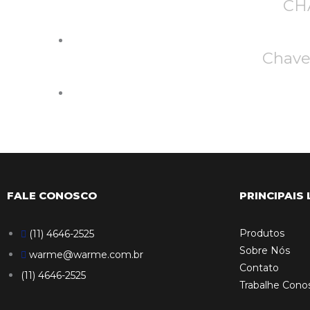
CH
Chave
FALE CONOSCO
PRINCIPAIS 
Produtos
(11) 4646-2525
Sobre Nós
warme@warme.com.br
Contato
(11) 4646-2525
Trabalhe Cono