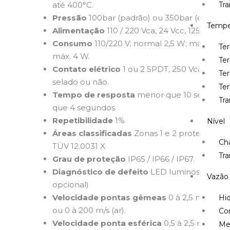
até 400°C.
Tr
Pressão
100bar (padrão) ou 350bar (opcional
Tempe
Alimentação
110 / 220 Vca, 24 Vcc, 125 ou 220
Consumo
110/220 V; normal 2,5 W; máx. 5W e
Te
máx. 4 W.
Te
Contato elétrico
1 ou 2 SPDT, 250 Vca – até
Ter
selado ou não.
Te
Tempo de resposta
menor que 10 segundos,
Tr
que 4 segundos.
Repetibilidade
1%
Nível
Áreas classificadas
Zonas 1 e 2 proteção Ex d
Cha
TÜV 12.0031 X
Tra
Grau de proteção
IP65 / IP66 / IP67.
Diagnóstico de defeito
LED luminoso verme
Vazão
opcional)
Velocidade pontas gêmeas
0 à 2,5 m/s (água
Hi
ou 0 à 200 m/s (ar).
Co
Velocidade ponta esférica
0,5 à 2,5 m/s (água
Me