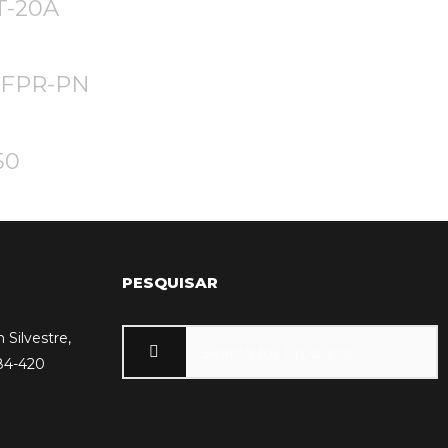
T-20A
CFPR-PN
50
PESQUISAR
 Silvestre,
84-420