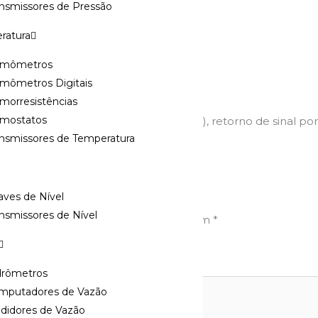
ansmissores de Pressão
etrico
,
off
,
on
,
ratura
rmômetros
rmômetros Digitais
morresistências
rmostatos
do on-off e proporcional (4-20mA), retorno de sinal por 
ansmissores de Temperatura
grau de proteção IP67*.
ador Elétrico WAEW”
ves de Nível
nsmissores de Nível
ampos obrigatórios são marcados com
*
drômetros
mputadores de Vazão
didores de Vazão