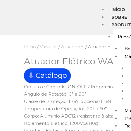
Ir
INÍCIO
para
SOBRE
o
PRODU
conteúdo
Press
Início
/
Válvulas
/
Atuadores
/ Atuador Elétrico
Bo
Ma
Atuador Elétrico WAEW
⇩ Catálogo
Circuito e Controle: ON-OFF / Proporcional
Ângulo de Rotação: 0° a 90°
Classe de Proteção: IP67, opcional IP68
Temperatura de Operação: -20° a 60°
Ma
Corpo: Alumínio ADC12 (resistente à alta temper
Pre
Isolamento Elétrico: 1200Vca (10s)
Tr
Interface Elétrica: A prova de explosão, operaç