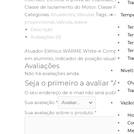
Tr
Classe de Isolamento do Motor: Classe F (135°)
Categorias:
Atuadores
,
Válvulas
Tags:
atuador
,
el
Tempe
proporcional
,
valvula
,
waew
Te
Descrição
Te
Avaliações (0)
Ter
Te
Atuador Elétrico WÄRME White-e Compact, coman
Tr
em alumínio, indicador de posição visual local, 
Avaliações
Nível
Não há avaliações ainda.
Seja o primeiro a avaliar “Atu
Cha
Tra
O seu endereço de e-mail não será publicado.
C
Sua avaliação
*
Vazão
Sua avaliação sobre o produto
*
Hi
Co
Me