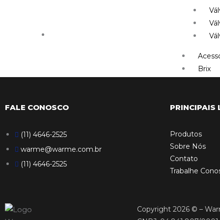
Vál
Vál
Vál
Acessó
Brix
CONTA
FALE CONOSCO
PRINCIPAIS 
X
Produtos
(11) 4646-2525
Sobre Nós
warme@warme.com.br
Contato
(11) 4646-2525
Trabalhe Cono
Copyright 2026 © – Warme