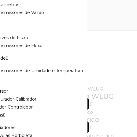
tâmetros
ansmissores de Vazão
aves de Fluxo
nsmissores de Fluxo
ade
róxima vez que eu comentar.
ansmissores de Umidade e Temperatura
rsor
Válvula Borboleta WLUG
urador-Calibrador
Ler Mais
dor-Controlador
as
Contato Elétrico
Ler Mais
uadores
vulas Borboleta