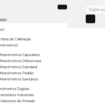
Pesquisar
produtos
TOS
ão
 WAEW
mbas de Calibração
nômetros
Manômetros Capsulares
Manômetros Diferenciais
Manômetros Standard
Manômetros Padrão
Manômetros Sanitários
nômetros Digitais
atura)
ssostatos Industriais
ansdutores de Pressão
ão manual por volante