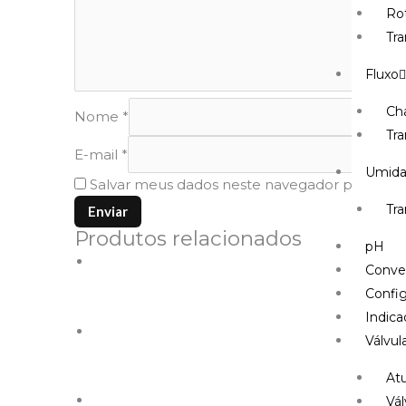
Ro
Tr
Fluxo
Ch
Nome
*
Tra
E-mail
*
Umid
Salvar meus dados neste navegador para a p
Tr
Produtos relacionados
pH
Conve
Config
Indica
Válvul
At
Vál