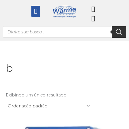
Ir
Menu
para
o
conteúdo
Pesquisar
produtos
b
Exibindo um único resultado