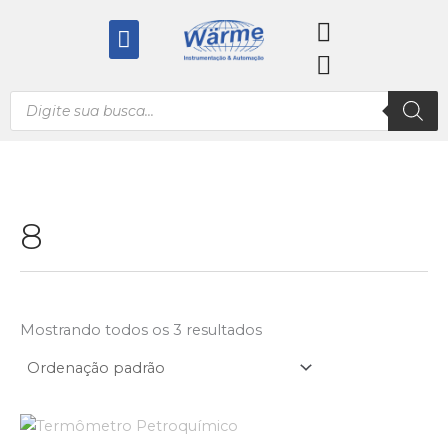
Ir
Menu
para
o
conteúdo
Pesquisar
produtos
8
Mostrando todos os 3 resultados